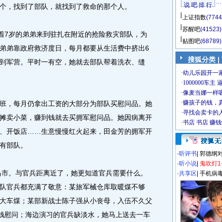
说 吧 排 行
个，找到了部队，就找到了救命的那个人。
上证指数
(7744
苏醒吧
(41523)
着7岁的弟弟来到驻扎在附近的抢险救灾部队，为
贴图吧
(68789)
弟弟靠政府救济度日，每月都要从生活费中挤出6
搜狐分类
|
到军营。平时一有空，她就去部队帮着洗衣、缝
，每月仍拿出工资的大部分为部队买慰问品。她
摊卖小菜，赚到钱就去买拥军慰问品。她因病离开
、开饭店……生意慢慢红火起来，田金芳的拥军开
有部队。
·
听评书
|
郭德纲
·
听小说
|
鬼吹灯1
岛市。与官兵距离近了，她更知道官兵需要什么。
·
共享区
|
手机病
队官兵都充满了敬意：某旅军械仓库取暖煤不够
大车煤；某部新战士陈子强从小丧母，入伍不久父
元钱慰问；海边演习的官兵缺淡水，她马上送去一车