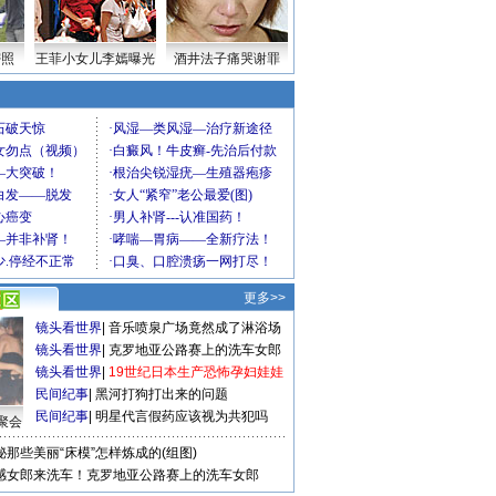
密照
王菲小女儿李嫣曝光
酒井法子痛哭谢罪
更多>>
镜头看世界
|
音乐喷泉广场竟然成了淋浴场
镜头看世界
|
克罗地亚公路赛上的洗车女郎
镜头看世界
|
19世纪日本生产恐怖孕妇娃娃
民间纪事
|
黑河打狗打出来的问题
民间纪事
|
明星代言假药应该视为共犯吗
聚会
秘那些美丽“床模”怎样炼成的(组图)
感女郎来洗车！克罗地亚公路赛上的洗车女郎