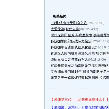
相关新闻
·
9次训练出行受影响之后
(02/22 10:30)
·
大爱无边(时代先锋)
(02/22 04:43)
·
时代先锋田金芳:与病魔抗争,奏响拥军
·
科技拥军向部队战斗力聚焦
(12/26 07:02
·
科技拥军促进部队信息化建设
(08/13 04:
·
青浦区人民向驻青浦部队开展“智力拥军”
·
绝症女演员苦寻救命军人
(07/28 18:00)
·
宣武开展拥军活动部队设立流动图书站
·
义办拥军补习班15年 辅导的部队子弟已
·
蓬莱各界一路敲锣打鼓嘘寒问暖 拉练部队