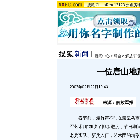
搜狐
ChinaRen
17173
焦点房
新闻中心
>
综合
>
解放军
一位唐山地
2007年02月22日10:43
来源：解放军报
春节前，爆竹声不时在秦皇岛市响
军艺术团”加快了排练进度，节日期
老兵离队、新兵入伍，艺术团的精彩