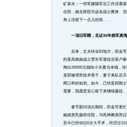
矿泉水；一些军嫂随军后工作没着落
住院，她去医院为这名战士擦身、洗
身上没留下一点儿疤痕……
一顶旧军帽，见证30年拥军真
后来，丈夫转业到地方，田金芳告
的某高炮旅战士贾长军退役后落户秦
掏出28000元钱给小夫妻当本钱
某部修理所技术骨干，妻子来队后天
两口和好如初。如今，已经是四期士
需要，我愿意安心留下来继续服役。
春节慰问演出期间，田金芳更忙了
她就患乳腺癌住院，与死神擦肩而过。
至今已经动过6次大手术，经历过1