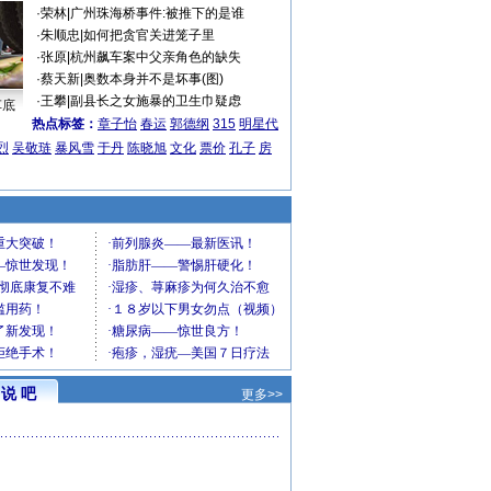
·
荣林
|
广州珠海桥事件:被推下的是谁
·
朱顺忠
|
如何把贪官关进笼子里
·
张原
|
杭州飙车案中父亲角色的缺失
·
蔡天新
|
奥数本身并不是坏事(图)
·
王攀
|
副县长之女施暴的卫生巾疑虑
车底
热点标签：
章子怡
春运
郭德纲
315
明星代
烈
吴敬琏
暴风雪
于丹
陈晓旭
文化
票价
孔子
房
说 吧
更多>>