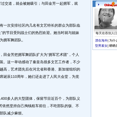
打过交道，就会被她吸引；与田金芳一起拥军，就
一次安排社区内几名有文艺特长的群众为部队临
土”的节目受到战士们的热烈欢迎。她当时就与姐妹
每天在吞别人
为拥军舞蹈队。
漂在海外
|
为什
型男索女
|
晒晒
田金芳把拥军舞蹈队扩大为“拥军艺术团”，个人
装。这一举动感动了秦皇岛很多文艺工作者，不少
越高，艺术团先后在河北省和香港、新加坡组织的
席诞辰110周年，她们还走进了人民大会堂，为党
400多人的大型团体，保留节目近百个，为部队义
金芳依然坚持自己掏钱租车前往，不吃部队的饭、不
部队减少麻烦。