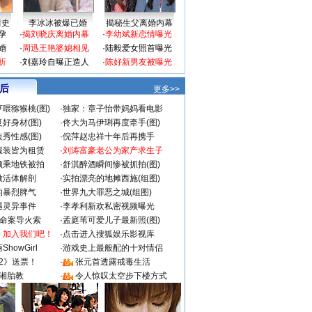
情史
李冰冰被爆已婚
揭秘生父离婚内幕
孕
·
揭刘晓庆离婚内幕
·
李幼斌新恋情曝光
婚
·
周迅王艳婆媳相见
·
陆毅爱女照首曝光
折
·
刘嘉玲自曝正造人
·
陈好新男友被曝光
 后
更多>>
喂猕猴桃(图)
·
独家：章子怡带妈妈看电影
好身材(图)
·
佟大为马伊琍再度牵手(图)
秀性感(图)
·
倪萍赵忠祥十年后再携手
服装皆为租赁
·
刘涛富豪老公为家产求生子
颜乘地铁被拍
·
舒淇醉酒瞬间惨被抓拍(图)
做活体解剖
·
实拍漂亮的地摊西施(组图)
的暴烈脾气
·
世界九大罪恶之城(组图)
遇灵异事件
·
李孝利新欢私密视频曝光
成命案导火索
·
孟庭苇可爱儿子最新照(图)
：加入我们吧！
·
点击进入搜狐娱乐影视库
howGirl
·
游戏史上最般配的十对情侣
2》送票！
·
张元首透露戒毒生活
湘胎教
·
令人惊叹太空步下楼方式