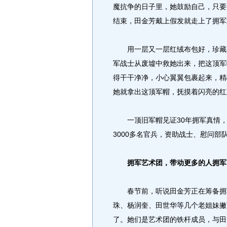
魔抗争的日子里，她鼓励自己，只要
结束，田金芳戴上假发就走上了拥军
用一层又一层红绒布包好，珍藏在
军战士从废墟中救她出来，把这顶军
得干干净净，小心翼翼包裹起来，精
她就拿出这顶军帽，抚摸着闪亮的红
一顶旧军帽见证30年拥军真情，
3000多名官兵，资助战士、慰问部
拥军艺术团，带动更多的人拥军
春节前，听说田金芳正在筹备拥军
珠、杨润奎、田世华等几个老姐妹撇
了。她们是艺术团的铁杆成员，与田