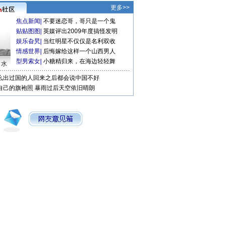
更多>>
焦点新闻
|
不要迷恋哥，哥只是一个鬼
贴贴图图
|
英媒评出2009年度搞怪发明
娱乐旮旯
|
当红明星不仅仅是名利双收
情感世界
|
后悔嫁给这样一个山西男人
型男索女
|
小糖精归来，在海边轻轻舞
口水
么出过国的人回来之后都会说中国不好
自己的旗袍照
暴雨过后天空依旧晴朗