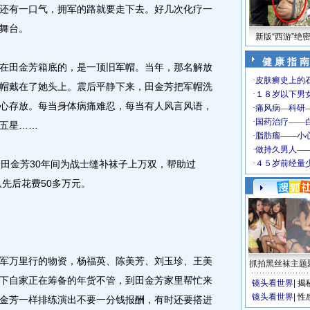
还有一口气，拥军的路就要走下去。好几次化疗一
舞台。
新版“西游”绝
健 康 指 南
田金芳箱底的，是一顶旧军帽。当年，那名解放
帽戴在了她头上。震后平静下来，田金芳把军帽洗
心存放。每当身体病痛难忍，每当有人风言风语，
五星……
田金芳30年间为战士缝补袜子上万双，帮助过
队先后花费50多万元。
万里行的物资，杨福英、陈美芳、刘玉珍、王美
抓拍黑丝袜主题
下自家正在筹备的年货不管，到田金芳家里帮忙来
镜头看世界
|
揭
镜头看世界
|
性
金芳一样排练演出不要一分钱报酬，有时还要搭进