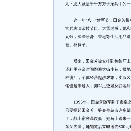
儿：恩人就是千千万万子弟兵中的一
这一年“八一”建军节，田金芳带
官兵表演杂技节目。大震过后，她和
元钱，买些牙膏、香皂等生活用品送
被、补袜子。
后来，田金芳被安排到棉纺厂上班
还利用业余时间跑遍大街小巷，摆地
棉纺厂，个体经营起步艰难，卖服装
销也越来越大，拥军足迹遍及驻地所
1995年，田金芳随军到了秦皇
只要提起田金芳，驻秦皇岛市许多部
了，战士宿舍温度低，她马上送来一
亲又去世，她知道后立即送去600