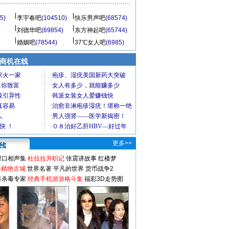
5)
李宇春吧
(104510)
快乐男声吧
(68574)
刘德华吧
(69854)
东方神起吧
(65744)
婚姻吧
(78544)
37℃女人吧
(6985)
商机在线
更多>>
对口相声集
杜拉拉升职记
张震讲故事
红楼梦
-精绝古城
世界名著
平凡的世界
货币战争2
毒杀毒专家
经典手机游游格斗集
福彩3D走势图