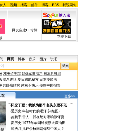
女人
-
视频
-
播客
-
邮件
-
博客
-
BBS
-
我说两句
网友自建DJ专辑
立即下载
版
闻
网页
博客
音乐
图片
说吧
长
邓玉娇失踪
朝鲜军事演习
日本兵赎罪
改温总讲话
夏日减肥秘方
日本瘦脸法
中共卧底结局
慈禧不快乐
侵略中国报告
更多>>
·
怀念丁聪：我以为那个老头永远不老
·
爱历史
|
年轻时代的毛泽东(组图)
·
曾鹏宇
|
雷人！我在绝对唱响做评委
·
爱历史
|
1977年华国锋视察大庆油田
·
韩浩月
|
批评余秋雨是侮辱中国人？
接触