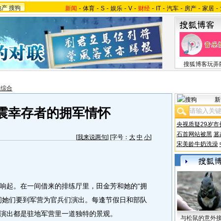
地产
搜狗
新闻
-
体育
-
S
-
娱乐
-
V
-
财经
-
IT
-
汽车
-
房产
-
家居
-
搜狐博客玩弄
报综合
新
震幸存者的拥军情怀
央视质疑29岁市
石首网站被黑
篡
[
我来说两句
] [字号：
大
中
小
]
宋美龄牛奶洗澡
起。在一间借来的排练厅里，田金芳和她的“拥
间她们要到军营为官兵们演出。每逢节假日和部队
演出都是驻地军营里一道独特的景观。
与松鼠的意外