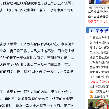
，她帮助四处联系接收单位；战士郎庆云不慎烫伤
揭田壮壮徐帆
脚、炖鸡汤，四处求药讨“偏方”，小郎康复出院时
·
赵薇被爆已经怀
·
李宇春爆遭母逼
·
圣诞节明信片八
情
茶 余 饭
·
何炅获地产大亨
·
陈慧琳产后恢复
别了军营，但依然与部队官兵心贴心。家在沧州
·
殷桃街头休闲装
皇岛，妻子没工作，自己人生地不熟，田金芳主动
·
范冰冰红地毯
，扶持他们开了一家体育用品商店。三期士官刘晓臣是
·
姚晨与老公素
·
日军竟拿战俘
天闹着要他转业，田金芳主动登门做工作，直到小
·
盘点网坛大腕
官的刘晓臣说，就为“田妈妈”这份苦心，只要部队
·
美女办公室遭
·
《Nobody》
·
搜狐娱乐招聘
·
台北电玩展靓丽S
。这里有一个鲜为人知的内情。早在1983年，
·
《变形金刚
·
王岳伦爆李
1994年，她又患胃癌住进医院。46岁的田金芳
0多次化疗，最近一次大手术就在一个月前。在与病