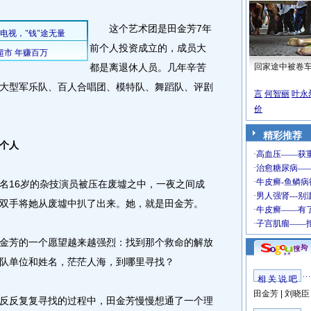
这个艺术团是田金芳7年
前个人投资成立的，成员大
都是离退休人员。几年辛苦
回家途中被卷
大型军乐队、百人合唱团、模特队、舞蹈队、评剧
言
何智丽
叶永
价
精彩推荐
个人
16岁的杂技演员被压在废墟之中，一夜之间成
双手将她从废墟中扒了出来。她，就是田金芳。
芳的一个愿望越来越强烈：找到那个救命的解放
队单位和姓名，茫茫人海，到哪里寻找？
相 关 说 吧
田金芳
|
刘晓臣
反复复寻找的过程中，田金芳慢慢想通了一个理