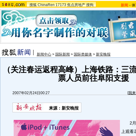
搜狐
ChinaRen
17173
焦点房地产
搜狗
新闻
-
体
新闻中心
>
国际新闻
>
国际类媒体
>
新安晚报
（关注春运返程高峰）上海铁路：三
票人员前往阜阳支援
2007年02月24日00:27
[
我来
来源：新安晚报
2月2
上观看