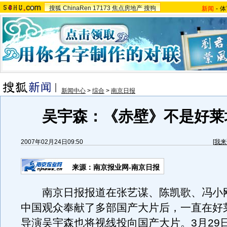
搜狐
ChinaRen
17173
焦点房地产
搜狗
新闻
-
体
新闻中心
>
综合
>
南京日报
吴宇森：《赤壁》不是好莱
2007年02月24日09:50
[
我来
来源：南京报业网-南京日报
南京日报报道在张艺谋、陈凯歌、冯小刚
中国观众奉献了多部国产大片后，一直在好
导演吴宇森也将视线投向国产大片。3月29