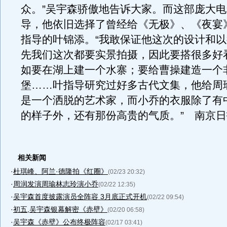
众。”吴宇森骄傲地告诉大家。而这部庞大
导，他依旧选择了曾经给《无极》、《夜宴
指导的叶锦添。“我敢保证他这次的设计和
先我们这次都要实景拍摄，因此要搭很多好
如要在湖上建一个水寨；要给曹操建造一个
堡……叶指导研究过好多古代文集，他给周
是一个洒脱的艺术家，而小乔的衣服除了有
的样子外，还有那份高贵的气质。” 南京
相关新闻
·
杜琪峰、阿兰·德隆拍《红圈》
(02/23 20:32)
·
周润发演周瑜林志玲演小乔
(02/22 12:35)
·
吴宇森首度披露演员全阵容 3月底正式开机
(02/22 09:54)
·
初五,吴宇森银幕解密《赤壁》
(02/20 06:58)
·
吴宇森《赤壁》公布终极阵容
(02/17 03:41)