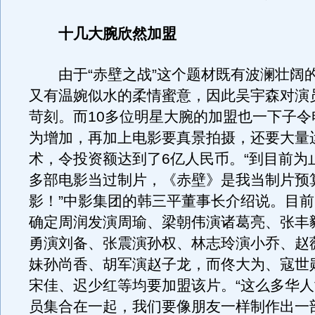
十几大腕欣然加盟
由于“赤壁之战”这个题材既有波澜壮阔
又有温婉似水的柔情蜜意，因此吴宇森对演
苛刻。而10多位明星大腕的加盟也一下子令
为增加，再加上电影要真景拍摄，还要大量
术，令投资额达到了6亿人民币。“到目前为止
多部电影当过制片，《赤壁》是我当制片预
影！”中影集团的韩三平董事长介绍说。目
确定周润发演周瑜、梁朝伟演诸葛亮、张丰
勇演刘备、张震演孙权、林志玲演小乔、赵
妹孙尚香、胡军演赵子龙，而佟大为、寇世
宋佳、迟少红等均要加盟该片。“这么多华
员集合在一起，我们要像朋友一样制作出一