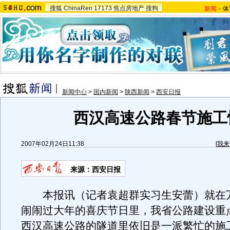
搜狐
ChinaRen
17173
焦点房地产
搜狗
新闻
-
体
新闻中心
>
国内新闻
>
陕西新闻
>
西安日报
西汉高速公路春节施工
2007年02月24日11:38
[
我来
来源：西安日报
本报讯（记者袁超群实习生安蕾）就在
闹闹过大年的喜庆节日里，我省公路建设重
西汉高速公路的隧道里依旧是一派繁忙的施