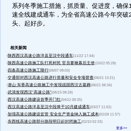
系列冬季施工措施，抓质量、促进度，确保1
速全线建成通车，为全省高速公路今年突破2
头、起好步。
相关新闻
·
陕西西汉高速公路洋县至汉中段通车
(11/22 17:44)
·
陕西高速公路施工队打死村民 官员要揪幕后主使
(10/22 05:28)
·
四条高速公路施工限行
(08/07 09:03)
·
交通部对西汉高速公路进行质量和安全专项督查
(06/21 13:21)
·
潜山:东香高速公路施工中发现战国西汉古墓葬
(06/21 06:34)
·
武清发现西汉“高速公路”
(06/15 09:29)
·
西汉高速公路建设首季开门红
(04/12 08:35)
·
西汉高速公路洋县至汉中段将于10月建成通车
(03/27 11:02)
·
加强高速公路建设监管 安全生产资金纳入施工成本
(02/28 11:57)
·
东西线高速公路部分路段明日起封闭施工
(02/10 02:33)
更多>>