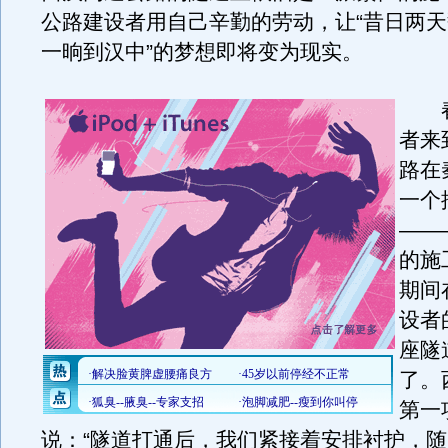
公路建设者用自己辛勤的劳动，让“昔日两
一晌到汉中”的梦想即将变为现实。
春
者来
路在
一个
——
的施
期间
设者
座隧
了。
第一
说：“隧道打通后，我们紧接着安排衬护，