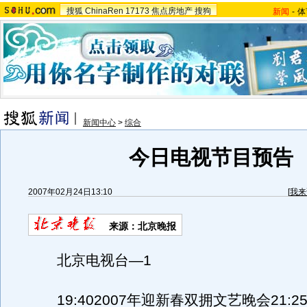
搜狐
ChinaRen
17173
焦点房地产
搜狗
新闻
-
体
新闻中心
>
综合
今日电视节目预告
2007年02月24日13:10
[
我来
来源：北京晚报
北京电视台—1
19:402007年迎新春双拥文艺晚会21:25