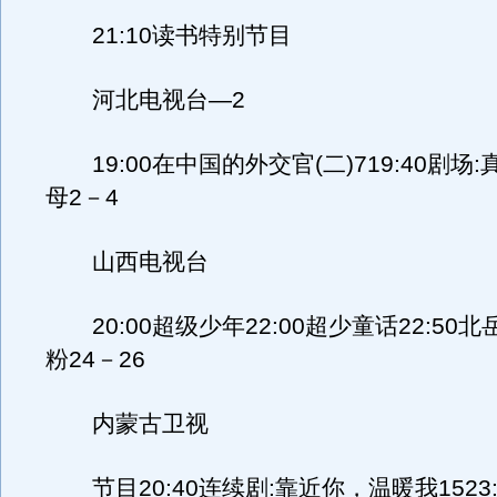
21:10读书特别节目
河北电视台—2
19:00在中国的外交官(二)719:40剧场
母2－4
山西电视台
20:00超级少年22:00超少童话22:50北
粉24－26
内蒙古卫视
节目20:40连续剧:靠近你，温暖我1523: