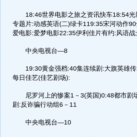
18:46世界电影之旅之资讯快车18:54光影
专题片:动感英语(二)绿卡119:35宋河动作90分
爱电影:爱梦电影22:35伊利佳片有约:风语战
中央电视台—8
19:30黄金强档:40集连续剧:大旗英雄传20
每日佳艺(佳艺剧场):
尼罗河上的惨案1－3(英国)0:48都市剧场
剧:反诈骗行动组6－11
中央电视台—10