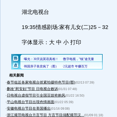
湖北电视台
19:35情感剧场:家有儿女(二)25－32
字体显示：大 中 小 打印
相关新闻
·
春节临近各家电视台抓紧拍摄特色节目(图)
(02/13 07:39)
·
删改“慰安妇”节目 日电视台败诉
(01/31 07:48)
·
日电视台虚假节目引全国豆豉抢购风
(01/22 16:50)
·
平山电视台节目出现色情画面
(01/22 05:39)
·
安徽电视台节目在美国播出
(01/16 09:08)
·
浙江规范电视台方言节目 方言节目须配规范汉...
(01/09 01:18)