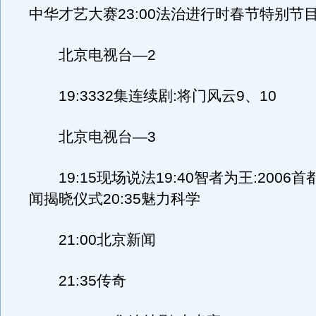
中华才艺大赛23:00法治进行时春节特别节
北京电视台—2
19:3332集连续剧:将门风云9、10
北京电视台—3
19:15现场说法19:40智者为王:2006
闻揭晓仪式20:35魅力科学
21:00北京新闻
21:35传奇