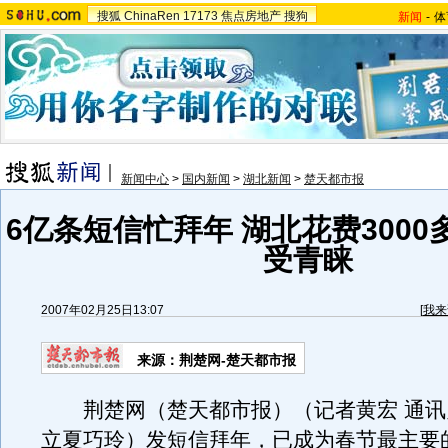
搜狐
ChinaRen
17173
焦点房地产
搜狗
新闻
-
体
新闻中心
>
国内新闻
>
湖北新闻
>
楚天都市报
6亿条短信忙拜年 湖北花费300
受青睐
2007年02月25日13:07
[
我来
来源：荆楚网-楚天都市报
荆楚网（楚天都市报）（记者黄宏 通讯
立夏巧玲）发短信拜年，已成为春节最主要