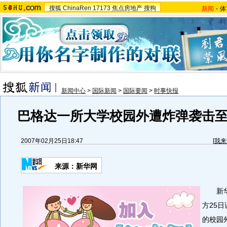
搜狐
ChinaRen
17173
焦点房地产
搜狗
新闻
-
体
新闻中心
>
国际新闻
>
国际要闻
>
时事快报
巴格达一所大学校园外遭炸弹袭击至
2007年02月25日18:47
[
我来
来源：新华网
新华
方25
的校园