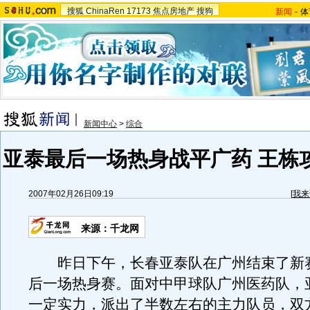
搜狐
ChinaRen
17173
焦点房地产
搜狗
新闻
-
体
新闻中心
>
综合
亚泰最后一场热身战平广药 王栋
2007年02月26日09:19
[
我来
来源：千龙网
昨日下午，长春亚泰队在广州结束了新
后一场热身赛。面对中甲球队广州医药队，
一定实力，派出了半数左右的主力队员，双方