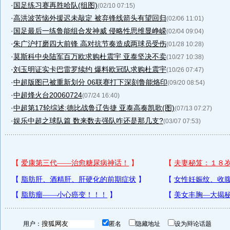
·
国足练习赛再胜哈队(组图)
(02/10 07:15)
·
高洪波苦恼外援迟未敲定 被弃锋线箭头有望回归
(02/06 11:01)
·
国足最后一练鲁能组合发神威 侵略性思维显峥嵘
(02/04 09:04)
·
朱广沪打磨四大前锋 高对抗节奏造成两球员受伤
(01/28 10:28)
·
莫斯科中央陆军百万欧求购杜震宇 亚泰坚决不卖
(10/27 10:38)
·
刘玉明证实卡巴雷罗续约 爆料欧冠队求购杜震宇
(10/26 07:47)
·
中超版图已被重新划分 06联赛打下深刻鲁能烙印
(09/20 08:54)
·
中超烽火台20060724
(07/24 16:40)
·
中超第17轮综述:德比战鲁辽告捷 亚泰高奏凯歌(图)
(07/13 07:27)
·
娱乐中超之球队篇 数来数去强队咋还是那几支?
(03/07 07:53)
用户：
匿名
隐藏地址
设为辩论话题