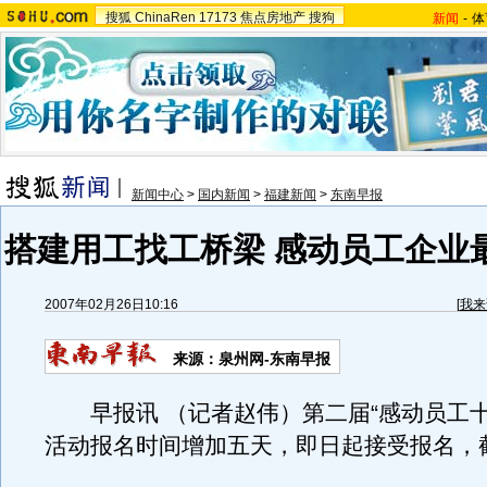
搜狐
ChinaRen
17173
焦点房地产
搜狗
新闻
-
体
新闻中心
>
国内新闻
>
福建新闻
>
东南早报
搭建用工找工桥梁 感动员工企业
2007年02月26日10:16
[
我来
来源：泉州网-东南早报
早报讯 （记者赵伟）第二届“感动员工十
活动报名时间增加五天，即日起接受报名，截