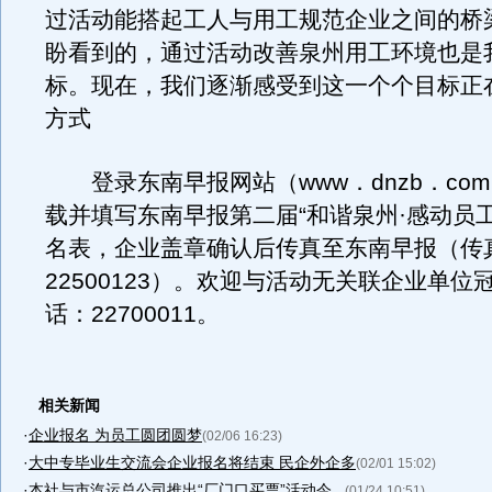
过活动能搭起工人与用工规范企业之间的桥
盼看到的，通过活动改善泉州用工环境也是
标。现在，我们逐渐感受到这一个个目标正
方式
登录东南早报网站（www．dnzb．com
载并填写东南早报第二届“和谐泉州·感动员
名表，企业盖章确认后传真至东南早报（传真
22500123）。欢迎与活动无关联企业单位
话：22700011。
相关新闻
·
企业报名 为员工圆团圆梦
(02/06 16:23)
·
大中专毕业生交流会企业报名将结束 民企外企多
(02/01 15:02)
·
本社与市汽运总公司推出“厂门口买票”活动今...
(01/24 10:51)