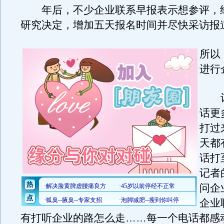
年后，不少企业联系早报表示想参评，
研究决定，增加五天报名时间并尽快采访报
所以
进行
记
话更
打过
天都
话打
记者
问企
企业
有打听企业的路怎么走……每一个电话都感