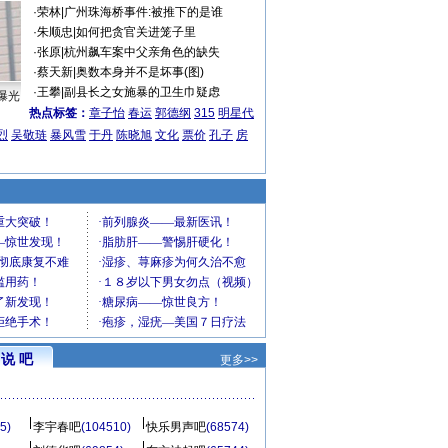
·
荣林
|
广州珠海桥事件:被推下的是谁
·
朱顺忠
|
如何把贪官关进笼子里
·
张原
|
杭州飙车案中父亲角色的缺失
·
蔡天新
|
奥数本身并不是坏事(图)
·
王攀
|
副县长之女施暴的卫生巾疑虑
曝光
热点标签：
章子怡
春运
郭德纲
315
明星代
烈
吴敬琏
暴风雪
于丹
陈晓旭
文化
票价
孔子
房
说 吧
更多>>
5)
李宇春吧
(104510)
快乐男声吧
(68574)