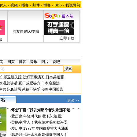
女人
-
视频
-
播客
-
邮件
-
博客
-
BBS
-
我说两句
网友自建DJ专辑
立即下载
版
闻
网页
博客
音乐
图片
说吧
长
邓玉娇失踪
朝鲜军事演习
日本兵赎罪
改温总讲话
夏日减肥秘方
日本瘦脸法
中共卧底结局
慈禧不快乐
侵略中国报告
更多>>
·
怀念丁聪：我以为那个老头永远不老
·
爱历史
|
年轻时代的毛泽东(组图)
·
曾鹏宇
|
雷人！我在绝对唱响做评委
·
爱历史
|
1977年华国锋视察大庆油田
·
韩浩月
|
批评余秋雨是侮辱中国人？
上学