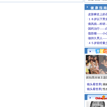
健 康 指 南
抓拍黑丝袜主题
镜头看世界
|
揭
镜头看世界
|
性