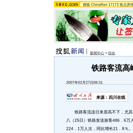
搜狐
ChinaRen
17173
焦点房
新闻中心
>
综合
铁路客流高
2007年02月27日06:31
来源：四川在线
铁路客流连日来居高不下，尤其中
八（25日）铁路发送旅客486．6
224．1万人次，同比增长21．8％。