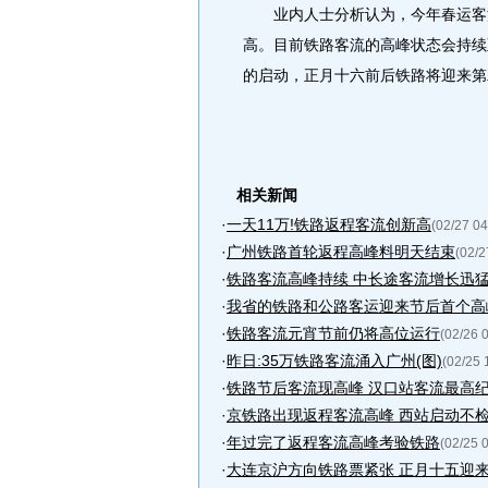
业内人士分析认为，今年春运客流
高。目前铁路客流的高峰状态会持续
的启动，正月十六前后铁路将迎来第
相关新闻
·
一天11万!铁路返程客流创新高
(02/27 04
·
广州铁路首轮返程高峰料明天结束
(02/2
·
铁路客流高峰持续 中长途客流增长迅
·
我省的铁路和公路客运迎来节后首个高峰
·
铁路客流元宵节前仍将高位运行
(02/26 
·
昨日:35万铁路客流涌入广州(图)
(02/25 
·
铁路节后客流现高峰 汉口站客流最高
·
京铁路出现返程客流高峰 西站启动不
·
年过完了返程客流高峰考验铁路
(02/25 
·
大连京沪方向铁路票紧张 正月十五迎