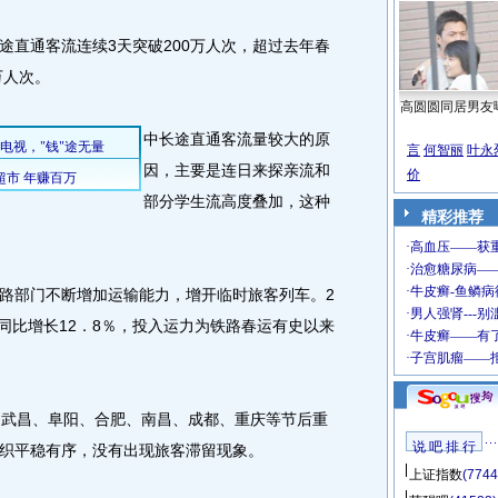
直通客流连续3天突破200万人次，超过去年春
万人次。
高圆圆同居男友
中长途直通客流量较大的原
言
何智丽
叶永
因，主要是连日来探亲流和
价
部分学生流高度叠加，这种
精彩推荐
部门不断增加运输能力，增开临时旅客列车。2
，同比增长12．8％，投入运力为铁路春运有史以来
武昌、阜阳、合肥、南昌、成都、重庆等节后重
说 吧 排 行
织平稳有序，没有出现旅客滞留现象。
上证指数
(7744