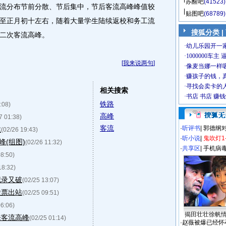
苏醒吧
(41523)
分布节前分散、节后集中，节后客流高峰峰值较
贴图吧
(68789)
至正月初十左右，随着大量学生陆续返校和务工流
搜狐分类
|
二次客流高峰。
[
我来说两句
]
相关搜索
铁路
:08)
高峰
7 01:38)
客流
·
听评书
|
郭德纲
猛
(02/26 19:43)
·
听小说
|
鬼吹灯1
(组图)
(02/26 11:32)
·
共享区
|
手机病
08:50)
18:32)
纪录又破
(02/25 13:07)
检票出站
(02/25 09:51)
06:06)
揭田壮壮徐帆
来客流高峰
(02/25 01:14)
·
赵薇被爆已经怀