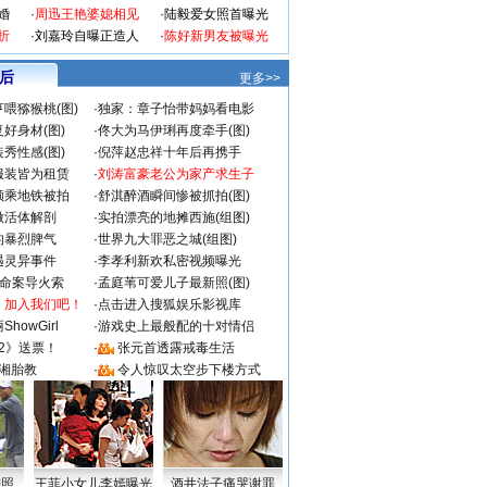
婚
·
周迅王艳婆媳相见
·
陆毅爱女照首曝光
折
·
刘嘉玲自曝正造人
·
陈好新男友被曝光
 后
更多>>
喂猕猴桃(图)
·
独家：章子怡带妈妈看电影
好身材(图)
·
佟大为马伊琍再度牵手(图)
秀性感(图)
·
倪萍赵忠祥十年后再携手
服装皆为租赁
·
刘涛富豪老公为家产求生子
颜乘地铁被拍
·
舒淇醉酒瞬间惨被抓拍(图)
做活体解剖
·
实拍漂亮的地摊西施(组图)
的暴烈脾气
·
世界九大罪恶之城(组图)
遇灵异事件
·
李孝利新欢私密视频曝光
成命案导火索
·
孟庭苇可爱儿子最新照(图)
：加入我们吧！
·
点击进入搜狐娱乐影视库
howGirl
·
游戏史上最般配的十对情侣
2》送票！
·
张元首透露戒毒生活
湘胎教
·
令人惊叹太空步下楼方式
密照
王菲小女儿李嫣曝光
酒井法子痛哭谢罪