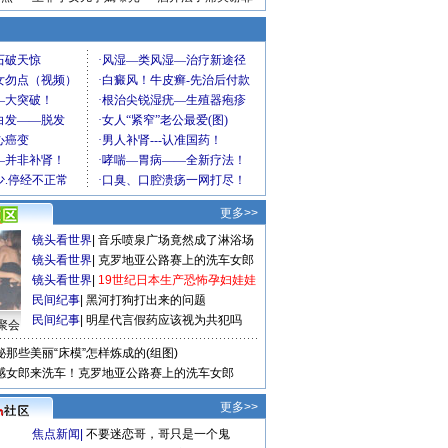
更多>>
镜头看世界
|
音乐喷泉广场竟然成了淋浴场
镜头看世界
|
克罗地亚公路赛上的洗车女郎
镜头看世界
|
19世纪日本生产恐怖孕妇娃娃
民间纪事
|
黑河打狗打出来的问题
民间纪事
|
明星代言假药应该视为共犯吗
聚会
秘那些美丽“床模”怎样炼成的(组图)
感女郎来洗车！克罗地亚公路赛上的洗车女郎
更多>>
焦点新闻
|
不要迷恋哥，哥只是一个鬼