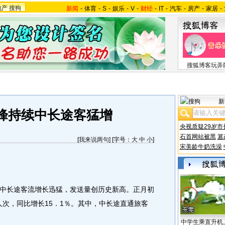
地产
搜狗
新闻
-
体育
-
S
-
娱乐
-
V
-
财经
-
IT
-
汽车
-
房产
-
家居
-
搜狐博客玩弄
新
峰持续中长途客猛增
央视质疑29岁市
石首网站被黑
篡
[
我来说两句
] [字号：
大
中
小
]
宋美龄牛奶洗澡
长途客流增长迅猛，发送量创历史新高。正月初
万人次，同比增长15．1％。其中，中长途直通旅客
中学生乘直升机