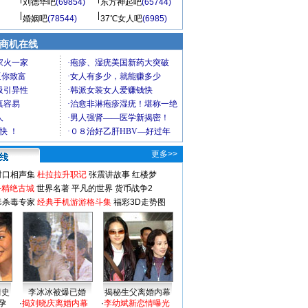
刘德华吧
(69854)
东方神起吧
(65744)
婚姻吧
(78544)
37℃女人吧
(6985)
商机在线
更多>>
对口相声集
杜拉拉升职记
张震讲故事
红楼梦
-精绝古城
世界名著
平凡的世界
货币战争2
毒杀毒专家
经典手机游游格斗集
福彩3D走势图
情史
李冰冰被爆已婚
揭秘生父离婚内幕
孕
·
揭刘晓庆离婚内幕
·
李幼斌新恋情曝光