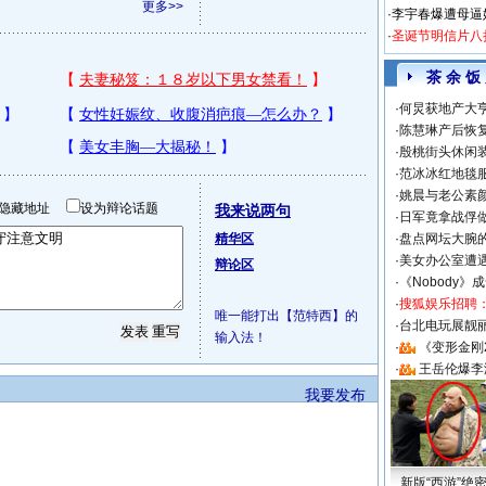
更多>>
·
李宇春爆遭母逼
·
圣诞节明信片八
茶 余 饭
·
何炅获地产大亨
·
陈慧琳产后恢复
·
殷桃街头休闲装
·
范冰冰红地毯
·
姚晨与老公素
隐藏地址
设为辩论话题
我来说两句
·
日军竟拿战俘
精华区
·
盘点网坛大腕
·
美女办公室遭
辩论区
·
《Nobody》
·
搜狐娱乐招聘
唯一能打出【范特西】的
·
台北电玩展靓丽S
输入法！
·
《变形金刚
·
王岳伦爆李
我要发布
新版“西游”绝