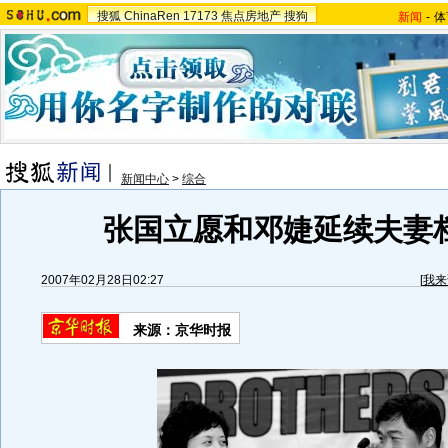
搜狐
ChinaRen
17173
焦点房地产
搜狗
新闻
-
体
新闻中心
>
综合
张国立愿和邓婕延续夫妻档
2007年02月28日02:27
[
我来
来源：京华时报