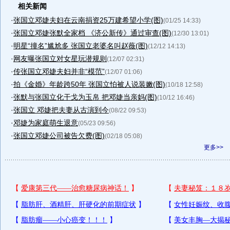
相关新闻
·
张国立邓婕夫妇在云南捐资25万建希望小学(图)
(01/25 14:33)
·
张国立邓婕张默全家档 《济公新传》通过审查(图)
(12/30 13:01)
·
明星“撞名”尴尬多 张国立老婆名叫赵薇(图)
(12/12 14:13)
·
网友曝张国立对女星玩潜规则
(12/07 02:31)
·
传张国立邓婕夫妇并非“模范”
(12/07 01:06)
·
拍《金婚》年龄跨50年 张国立怕被人说装嫩(图)
(10/18 12:58)
·
张默与张国立化干戈为玉帛 把邓婕当亲妈(图)
(10/12 16:46)
·
张国立 邓婕把夫妻从古演到今
(08/22 09:53)
·
邓婕为家庭萌生退意
(05/23 09:56)
·
张国立邓婕公司被告欠费(图)
(02/18 05:08)
更多>>