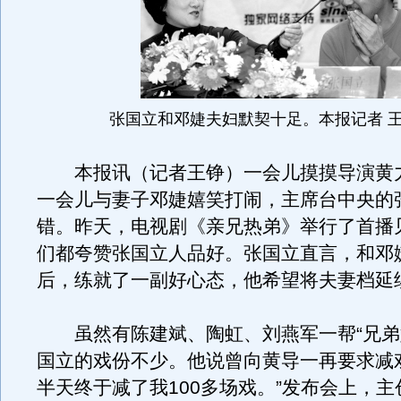
张国立和邓婕夫妇默契十足。本报记者 王
本报讯（记者王铮）一会儿摸摸导演黄
一会儿与妻子邓婕嬉笑打闹，主席台中央的
错。昨天，电视剧《亲兄热弟》举行了首播
们都夸赞张国立人品好。张国立直言，和邓
后，练就了一副好心态，他希望将夫妻档延
虽然有陈建斌、陶虹、刘燕军一帮“兄弟
国立的戏份不少。他说曾向黄导一再要求减
半天终于减了我100多场戏。
”发布会上，主