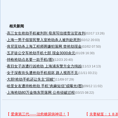
相关新闻
·
高三女生抢劫手机被判刑 母亲写信揽责法官改判
(02/17 13:26)
·
上海一男子假冒民警入室抢劫杀人被判处死刑
(02/12 20:03)
·
肯尼亚劫杀上海工程师两嫌犯落网 曾抢劫现金
(02/02 07:50)
·
五歹徒公交车抢劫手机七部 现金3000余元
(01/28 16:30)
·
持枪抢劫点名要一款手机(图)
(12/23 20:40)
·
夜归女子连遭行凶抢劫 上海浦东警方全力缉凶
(11/13 14:13)
·
女子深夜街头遭抢劫手机损坏 路人视而不见
(11/11 03:21)
·
大胆!抢劫手机还让失主“回赎”
(11/09 07:29)
·
哈里女友遭持枪抢劫 手机“肉麻短信”或曝光(图)
(09/12 11:02)
·
上海抢劫80万金饰东莞落网 公布侦破过程
(03/15 08:22)