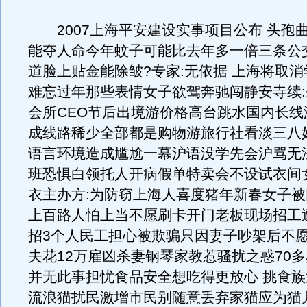
2007上海平安建设实事项目公布 头孢
能夺人命今年蚊子可能比去年多一倍三条公
道脸上贴金能除皱?专家:无依据 上海将取
难忘过年那些表情女子欲驾奔驰闯静安寺续
会所CEO节后出境游价格高台跳水国内长线
成线路稀少全部都是购物游旅行社看淡三八
语言环境造成尴尬一幕沪语没学先会沪骂无
班恐惧白领托人开病假单特卖会不设试衣间
衣主办方:为防窃上海人喜度猪年新春女子
上百路人怕上当不愿刷卡开门老板现场招工
招3个人民工担心被欺骗只因妻子吵架后不
夫花12万雇凶杀妻钢琴家教惹骚扰之惑70
并无此事担忧食品安全想吃得更放心 挑食
流浪猫扰民激增市民别随意丢弃家猫应为猫