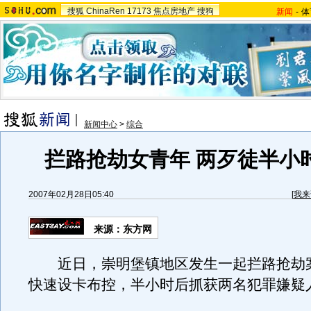
搜狐
ChinaRen
17173
焦点房地产
搜狗
新闻
-
体
新闻中心
>
综合
拦路抢劫女青年 两歹徒半小
2007年02月28日05:40
[
我来
来源：东方网
近日，崇明堡镇地区发生一起拦路抢劫
快速设卡布控，半小时后抓获两名犯罪嫌疑