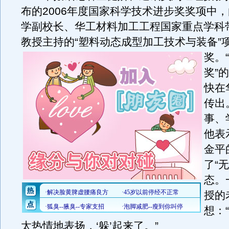
布的2006年度国家科学技术进步奖奖项中
学副校长、华工材料加工工程国家重点学科
教授主持的“塑料动态成型加工技术与装备”
奖。
奖”
快在
传出
事、
他表
金平
了“
态。
授的
想：
太热情地表扬，‘躲’起来了。”