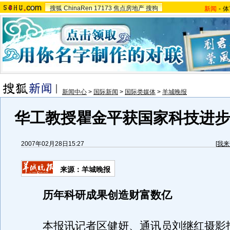
搜狐
ChinaRen
17173
焦点房地产
搜狗
新闻
-
体
新闻中心
>
国际新闻
>
国际类媒体
>
羊城晚报
华工教授瞿金平获国家科技进步二
2007年02月28日15:27
[
我来
来源：羊城晚报
历年科研成果创造财富数亿
本报讯记者区健妍、通讯员刘继红摄影