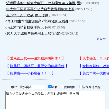
·
记者回访华中科大少年班 一半神童悔读少年班(图)
(11/03 08:49)
·
中大华工招研不再分公费自费收费明年大改革
(09/05 17:25)
·
五万华工死于欧战(侨史珍藏)
(08/29 03:51)
·
“华工招生本地生源偏高?”刘树道回应质疑
(05/01 16:58)
·
冯玉才:“背”着数据库闯天下
(03/07 13:40)
·
10万大学城用户最先用上天然气(图)
(02/10 09:42)
更多>>
用户：
匿名
隐藏地址
设为辩论话题