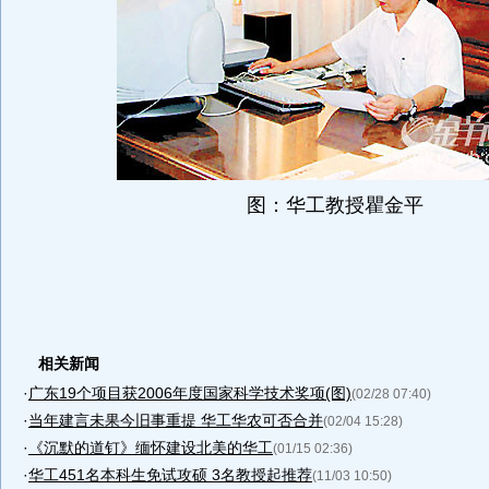
图：华工教授瞿金平
相关新闻
·
广东19个项目获2006年度国家科学技术奖项(图)
(02/28 07:40)
·
当年建言未果今旧事重提 华工华农可否合并
(02/04 15:28)
·
《沉默的道钉》缅怀建设北美的华工
(01/15 02:36)
·
华工451名本科生免试攻硕 3名教授起推荐
(11/03 10:50)