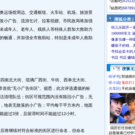
苏醒吧
(41523)
贴图吧
(68789)
运场馆周边、交通枢纽、火车站、机场、旅游景
搜狐分类
|
发小广告、流浪乞讨、拉客招嫖。市民政局将加强
未成年人、老年人、残疾人等特殊人群加大救助力
的畅通，并加强全市救助站，特别是未成年人救助
·
听评书
|
郭德纲
四南北大街、琉璃厂西街、牛街、西单北大街、
·
听小说
|
鬼吹灯1
市首批“无小广告街区”。据悉，此次评选遵循的标
·
共享区
|
手机病
洁清理队伍；街区可视范围内没有陈旧小广告，无
，地表无散落的小广告；平均每千平方米内，地面
能超过3张，且留滞时间不能超过12小时。
揭田壮壮徐帆
后将继续对符合标准的街区进行命名，但命名
·
赵薇被爆已经怀