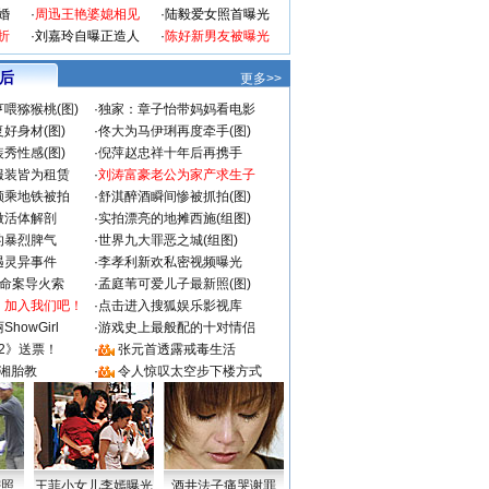
婚
·
周迅王艳婆媳相见
·
陆毅爱女照首曝光
折
·
刘嘉玲自曝正造人
·
陈好新男友被曝光
 后
更多>>
喂猕猴桃(图)
·
独家：章子怡带妈妈看电影
好身材(图)
·
佟大为马伊琍再度牵手(图)
秀性感(图)
·
倪萍赵忠祥十年后再携手
服装皆为租赁
·
刘涛富豪老公为家产求生子
颜乘地铁被拍
·
舒淇醉酒瞬间惨被抓拍(图)
做活体解剖
·
实拍漂亮的地摊西施(组图)
的暴烈脾气
·
世界九大罪恶之城(组图)
遇灵异事件
·
李孝利新欢私密视频曝光
成命案导火索
·
孟庭苇可爱儿子最新照(图)
：加入我们吧！
·
点击进入搜狐娱乐影视库
howGirl
·
游戏史上最般配的十对情侣
2》送票！
·
张元首透露戒毒生活
湘胎教
·
令人惊叹太空步下楼方式
密照
王菲小女儿李嫣曝光
酒井法子痛哭谢罪