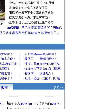
·
荣林
|
广州珠海桥事件:被推下的是谁
·
朱顺忠
|
如何把贪官关进笼子里
·
张原
|
杭州飙车案中父亲角色的缺失
·
蔡天新
|
奥数本身并不是坏事(图)
·
王攀
|
副县长之女施暴的卫生巾疑虑
车底
热点标签：
章子怡
春运
郭德纲
315
明星代
烈
吴敬琏
暴风雪
于丹
陈晓旭
文化
票价
孔子
房
说 吧
更多>>
5)
李宇春吧
(104510)
快乐男声吧
(68574)