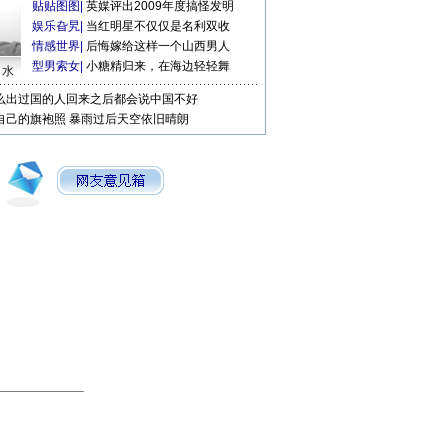
贴贴图图
|
英媒评出2009年度搞怪发明
娱乐旮旯
|
当红明星不仅仅是名利双收
情感世界
|
后悔嫁给这样一个山西男人
型男索女
|
小糖精归来，在海边轻轻舞
口水
么出过国的人回来之后都会说中国不好
自己的旗袍照
暴雨过后天空依旧晴朗