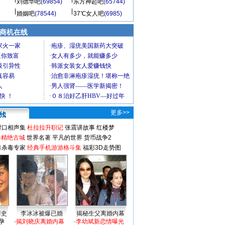
刘德华吧
(69854)
东方神起吧
(65744)
婚姻吧
(78544)
37℃女人吧
(6985)
商机在线
更多>>
对口相声集
杜拉拉升职记
张震讲故事
红楼梦
-精绝古城
世界名著
平凡的世界
货币战争2
毒杀毒专家
经典手机游游格斗集
福彩3D走势图
情史
李冰冰被爆已婚
揭秘生父离婚内幕
孕
·
揭刘晓庆离婚内幕
·
李幼斌新恋情曝光