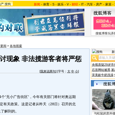
地产
搜狗
新闻
-
体育
-
S
-
娱乐
-
V
-
财经
-
IT
-
汽车
-
房产
-
家居
-
搜狐博客玩弄
内要闻
>
各地视窗
新
讨现象 非法揽游客者将严惩
央视质疑29岁市
石首网站被黑
篡
[
我来说两句
] [字号：
大
中
小
]
宋美龄牛奶洗澡
4个“无小广告街区”，今年有关部门将针对奥运期
定有关政策。这是记者从昨天（28日）召开的北
上了解到的。
与松鼠的意外