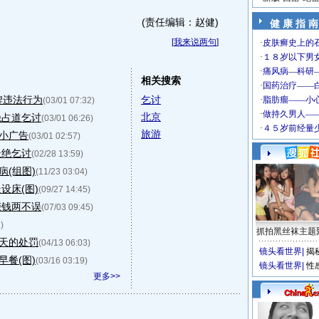
(责任编辑：赵健)
健 康 指 南
[
我来说两句
]
相关搜索
牌违法行为
乞讨
(03/01 07:32)
北京
绝占道乞讨
(03/01 06:26)
旅游
小广告
(03/01 02:57)
杜绝乞讨
(02/28 13:59)
(组图)
(11/23 03:04)
设床(图)
(09/27 14:45)
赚钱两不误
(07/03 09:45)
)
抓拍黑丝袜主题
天的处罚
(04/13 06:03)
镜头看世界
|
揭
餐(图)
(03/16 03:19)
镜头看世界
|
性
更多>>