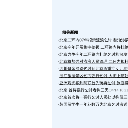
相关新闻
·
北京二环内07年拟禁流浪乞讨 整治涉
·
北京今年开展集中整顿 二环路内将杜
·
北京力争今年二环路内杜绝乞讨和散发
·
北京将加强对流浪人员管理 二环内拟
·
四川母亲沿路乞讨到北京给重症女儿治病
·
浙江旅游景区乞丐强行乞讨 大街上随处
·
亚洲观光客到阿联酋先玩再乞讨 旅游
·
北京 首将强行乞讨者拘三天
(04/14 10:21
·
北京首次将一强行乞讨人员处以拘留三
·
韩国留学生一年花数万为北京乞讨者送早