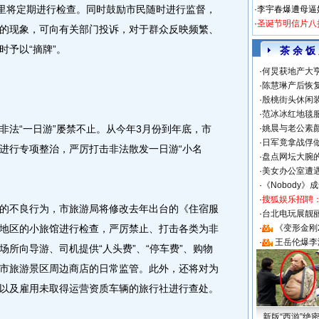
市里将定期进行检查。同时鼓励市民随时进行监督，
·
李宇春爆遭母逼
·
圣诞节明信片八
的现象，可向有关部门投诉，对于群众反映频繁、
时予以“摘牌”。
茶 余 饭
·
何炅获地产大亨
·
陈慧琳产后恢复
·
殷桃街头休闲装
·
范冰冰红地毯
法“一日游”屡禁不止。从今年3月份到年底，市
·
姚晨与老公素
·
日军竟拿战俘
进行专项整治，严厉打击非法散发一日游“小名
·
盘点网坛大腕
。
·
美女办公室遭
·
《Nobody》
·
搜狐娱乐招聘
不良行为，市旅游局将修改去年出台的《住宿服
·
台北电玩展靓丽S
地区的小旅馆进行检查，严厉禁止、打击各类为非
·
《变形金刚
·
王岳伦爆李
所向导游、司机提供“人头费”、“停车费”、购物
市旅游景区周边商店的日常监管。此外，还将对为
以及雇用未取得运营资质车辆的旅行社进行查处。
新版“西游”绝