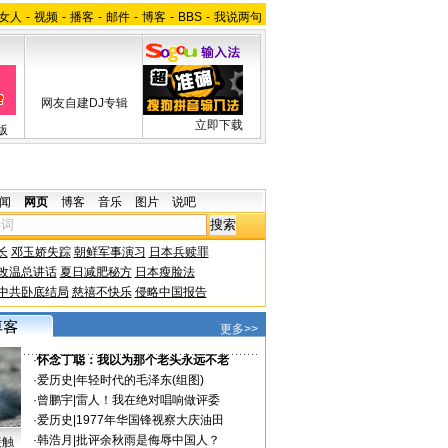
女人
-
视频
-
播客
-
邮件
-
博客
-
BBS
-
我说两句
网友自建DJ专辑
立即下载
版
闻
网页
博客
音乐
图片
说吧
长
邓玉娇失踪
朝鲜军事演习
日本兵赎罪
改温总讲话
夏日减肥秘方
日本瘦脸法
中共卧底结局
慈禧不快乐
侵略中国报告
更多>>
·
怀念丁聪：我以为那个老头永远不老
·
爱历史
|
年轻时代的毛泽东(组图)
·
曾鹏宇
|
雷人！我在绝对唱响做评委
·
爱历史
|
1977年华国锋视察大庆油田
·
韩浩月
|
批评余秋雨是侮辱中国人？
接触