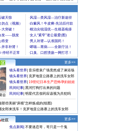
更多>>
镜头看世界
|
音乐喷泉广场竟然成了淋浴场
镜头看世界
|
克罗地亚公路赛上的洗车女郎
镜头看世界
|
19世纪日本生产恐怖孕妇娃娃
民间纪事
|
黑河打狗打出来的问题
民间纪事
|
明星代言假药应该视为共犯吗
聚会
秘那些美丽“床模”怎样炼成的(组图)
感女郎来洗车！克罗地亚公路赛上的洗车女郎
更多>>
焦点新闻
|
不要迷恋哥，哥只是一个鬼