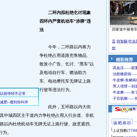
二环内拟杜绝乞讨现象
四环内严查机动车“涉牌”违
法
回家途中被卷
言
何智丽
叶永
今年，二环路以内将力
价
争杜绝占用道路兜售物品、
精彩推荐
散发小广告、乞讨、“黑车”以
及电动自行车、燃油助力
车、电动摩托车无牌证上路
行驶等违法行为。
此外，五环路以内大街
，其中城四区主干道内力争杜绝占用人行步道、非机
说 吧 排 行
路以内杜绝机动车无牌无证上路行驶、故意遮挡、
上证指数
(7744
行为。