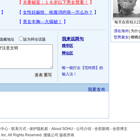
每天在吞别人
漂在海外
|
为什
型男索女
|
晒晒
我来说两句
隐藏地址
设为辩论话题
精华区
辩论区
唯一能打出【范特西】的
输入法！
我要发布
服中心
-
联系方式
-
保护隐私权
-
About SOHU
-
公司介绍
-
全部新闻
-
全部博文
Inc. All Rights Reserved. 搜狐公司
版权所有