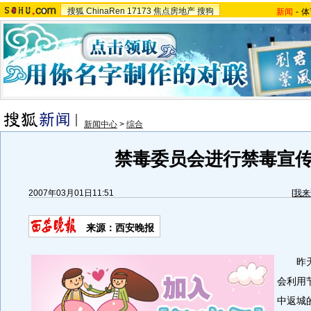
搜狐
ChinaRen
17173
焦点房地产
搜狗
新闻
-
体
新闻中心
>
综合
禁毒委员会进行禁毒宣
2007年03月01日11:51
[
我来
来源：西安晚报
昨天
会利用
中返城