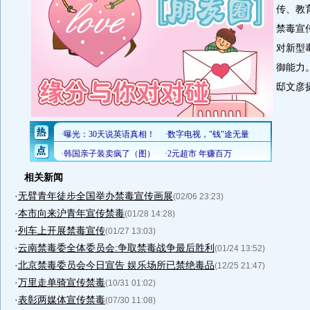
传、教
禁毒宣
对新型
御能力
邸文彦
相关新闻
·
无臂青年徒步全国举办禁毒宣传画展
(02/06 23:23)
·
本市向来沪青年宣传禁毒
(01/28 14:28)
·
列车上开展禁毒宣传
(01/27 13:03)
·
云南禁毒委全体委员会:争取禁毒战争最后胜利
(01/24 13:52)
·
北京禁毒委员会今日宣告 娱乐场所已禁绝毒品
(12/25 21:47)
·
万里走单骑宣传禁毒
(10/31 01:02)
·
表彰两媒体宣传禁毒
(07/30 11:08)