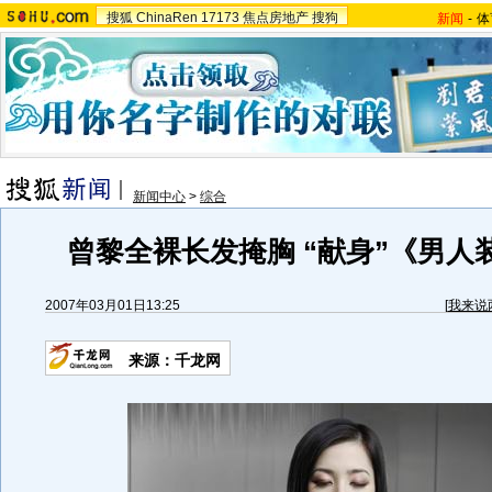
搜狐
ChinaRen
17173
焦点房地产
搜狗
新闻
-
体
新闻中心
>
综合
曾黎全裸长发掩胸 “献身”《男人装
2007年03月01日13:25
[
我来说
来源：千龙网