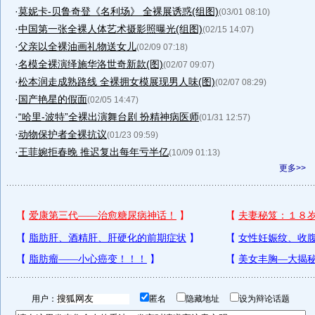
·
莫妮卡-贝鲁奇登《名利场》 全裸展诱惑(组图)
(03/01 08:10)
·
中国第一张全裸人体艺术摄影照曝光(组图)
(02/15 14:07)
·
父亲以全裸油画礼物送女儿
(02/09 07:18)
·
名模全裸演绎施华洛世奇新款(图)
(02/07 09:07)
·
松本润走成熟路线 全裸拥女模展现男人味(图)
(02/07 08:29)
·
国产艳星的假面
(02/05 14:47)
·
“哈里-波特”全裸出演舞台剧 扮精神病医师
(01/31 12:57)
·
动物保护者全裸抗议
(01/23 09:59)
·
王菲婉拒春晚 推迟复出每年亏半亿
(10/09 01:13)
更多>>
用户：
匿名
隐藏地址
设为辩论话题