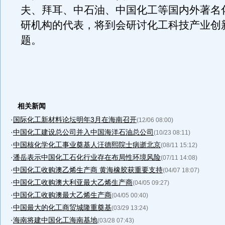
夫、拜耳、中石油、中国化工等国内外著名
研机构的代表，将到会研讨化工科技产业创
题。
相关新闻
·
国际化工新材料论坛明年3月在海南召开
(12/06 08:00)
·
中国化工建设总公司并入中国海洋石油总公司
(10/23 08:11)
·
中国核化学化工事业奠基人汪德熙院士病逝北京
(08/11 15:12)
·
潘岳表示中国化工石化行业存在布局性环境风险
(07/11 14:08)
·
中国化工收购澳乙烯生产商 黄海橡胶获重要支持
(04/07 18:07)
·
中国化工收购澳大利亚最大乙烯生产商
(04/05 09:27)
·
中国化工收购澳最大乙烯生产商
(04/05 00:40)
·
中国最大的化工商贸城隆重奠基
(03/29 13:24)
·
海南将建中国化工海南基地
(03/28 07:43)