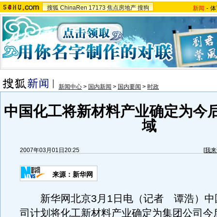
搜狐
ChinaRen
17173
焦点房地产
搜狗
新闻
-
体
新闻中心
>
国内新闻
>
国内要闻
>
时政
中国化工将新材料产业确定为今
域
2007年03月01日20:25
[
我来
来源：新华网
新华网北京3月1日电（记者 谭浩）中
司计划将化工新材料产业确定为集团公司今