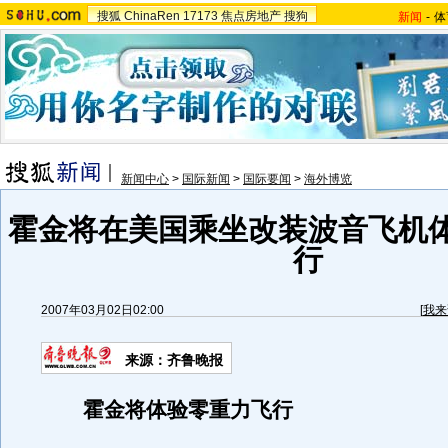
搜狐
ChinaRen
17173
焦点房地产
搜狗
新闻
-
体
新闻中心
>
国际新闻
>
国际要闻
>
海外博览
霍金将在美国乘坐改装波音飞机
行
2007年03月02日02:00
[
我来
来源：齐鲁晚报
霍金将体验零重力飞行