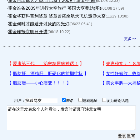
·
霍金再出惊人之举:自己将于2009年游太空(图)
(01/08 22:33)
·
霍金准备2009年进行太空旅行 英国大亨赞助(图)
(01/08 17:59)
·
霍金将获科普利奖章 奖章曾搭乘航天飞机遨游太空
(11/29 10:00)
·
霍金何时才能避开讨厌的闪光灯
(06/23 05:41)
·
霍金昨抵京明日开讲
(06/18 10:22)
更多>>
用户：
匿名
隐藏地址
设为辩论话题