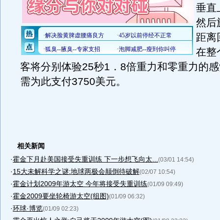
垂直
然后
距离
在整
客将分别体验25秒1．8倍重力和零重力的
需为此支付3750美元。
相关新闻
·
霍金下月赴美国接受失重训练 下一步想飞向太...
(03/01 14:54)
·
15大未解科学之谜:地球两极会颠倒待破解
(02/07 10:54)
·
霍金计划2009年游太空 今年将接受失重训练
(01/09 09:49)
·
霍金2009要坐轮椅游太空(组图)
(01/09 06:32)
·
环球·博览
(01/09 02:23)