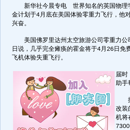
新华社今晨专电 世界知名的英国物理学
金计划于4月底在美国体验零重力飞行，他
兴奋。
美国佛罗里达州太空旅游公司零重力公司
日说，几乎完全瘫痪的霍金将于4月26日免
飞机体验失重飞行。
届时
助手
据
改装
机将
73