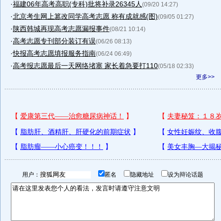
·
福建06年高考高职(专科)批将补录26345人
(09/20 14:27)
·
北京考生网上篡改同学高考志愿 称有成就感(图)
(09/05 01:27)
·
陕西韩城再现高考志愿漏报事件
(08/21 10:14)
·
高考志愿专刊部分装订有误
(06/26 08:13)
·
快报高考志愿填报服务指南
(06/24 06:49)
·
高考报志愿最后一天网络堵塞 家长着急要打110
(05/18 02:33)
更多>>
用户：
匿名
隐藏地址
设为辩论话题