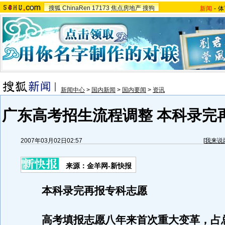
搜狐
ChinaRen
17173
焦点房地产
搜狗
新闻
-
体
新闻中心
>
国内新闻
>
国内要闻
>
资讯
广东高考招生流程调整 本科录完
2007年03月02日02:57
[
我来说
来源：金羊网-新快报
本科录完再报专科志愿
高考填报志愿八年来首次重大变革，占