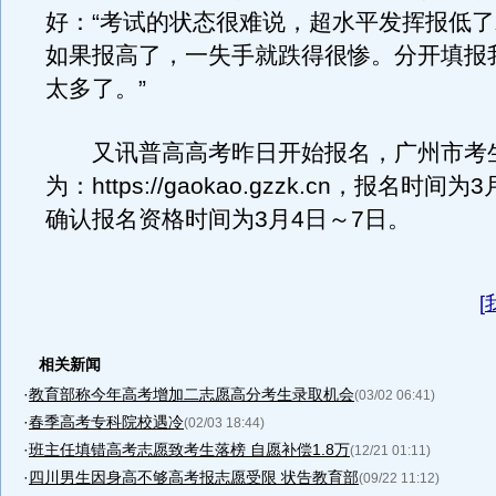
好：“考试的状态很难说，超水平发挥报低
如果报高了，一失手就跌得很惨。分开填报
太多了。”
又讯普高高考昨日开始报名，广州市考
为：https://gaokao.gzzk.cn，报名时间
确认报名资格时间为3月4日～7日。
[
相关新闻
·
教育部称今年高考增加二志愿高分考生录取机会
(03/02 06:41)
·
春季高考专科院校遇冷
(02/03 18:44)
·
班主任填错高考志愿致考生落榜 自愿补偿1.8万
(12/21 01:11)
·
四川男生因身高不够高考报志愿受限 状告教育部
(09/22 11:12)