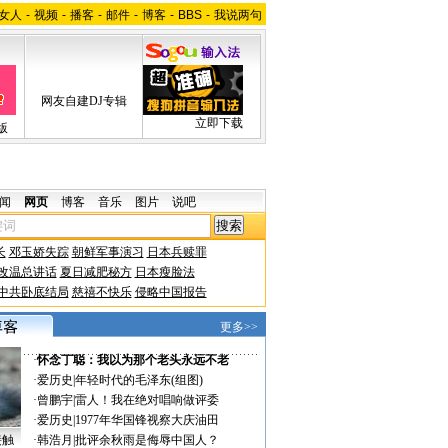
女人
-
视频
-
播客
-
邮件
-
博客
-
BBS
-
我说两句
网友自建DJ专辑
立即下载
版
闻
网页
博客
音乐
图片
说吧
长
邓玉娇失踪
朝鲜军事演习
日本兵赎罪
改温总讲话
夏日减肥秘方
日本瘦脸法
中共卧底结局
慈禧不快乐
侵略中国报告
更多>>
·
怀念丁聪：我以为那个老头永远不老
·
爱历史
|
年轻时代的毛泽东(组图)
·
曾鹏宇
|
雷人！我在绝对唱响做评委
·
爱历史
|
1977年华国锋视察大庆油田
接触
·
韩浩月
|
批评余秋雨是侮辱中国人？