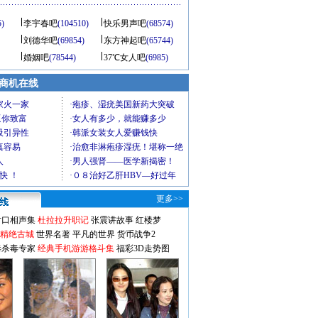
5)
李宇春吧
(104510)
快乐男声吧
(68574)
刘德华吧
(69854)
东方神起吧
(65744)
婚姻吧
(78544)
37℃女人吧
(6985)
商机在线
更多>>
对口相声集
杜拉拉升职记
张震讲故事
红楼梦
-精绝古城
世界名著
平凡的世界
货币战争2
毒杀毒专家
经典手机游游格斗集
福彩3D走势图