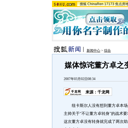
搜狐
ChinaRen
17173
焦点房
新闻中心
>
综合
媒体惊诧董方卓之变
2007年03月02日08:34
来源：千龙网
纽卡斯尔人没有想到董方卓本场比
主帅关于“不让董方卓转身”的战术要
这次董方卓没有转身就完成了两次助