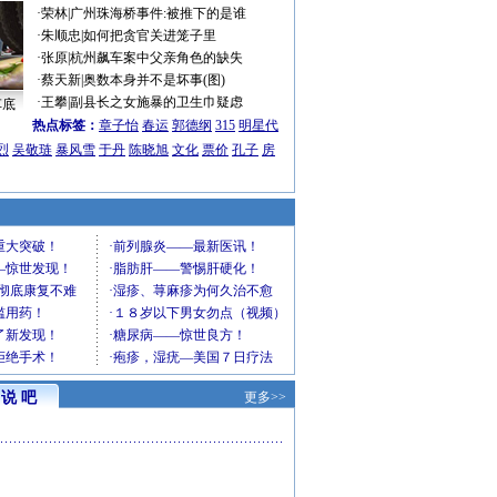
·
荣林
|
广州珠海桥事件:被推下的是谁
·
朱顺忠
|
如何把贪官关进笼子里
·
张原
|
杭州飙车案中父亲角色的缺失
·
蔡天新
|
奥数本身并不是坏事(图)
·
王攀
|
副县长之女施暴的卫生巾疑虑
车底
热点标签：
章子怡
春运
郭德纲
315
明星代
烈
吴敬琏
暴风雪
于丹
陈晓旭
文化
票价
孔子
房
说 吧
更多>>