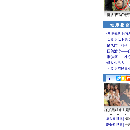
新版“西游”绝
健 康 指 南
抓拍黑丝袜主题
镜头看世界
|
揭
镜头看世界
|
性