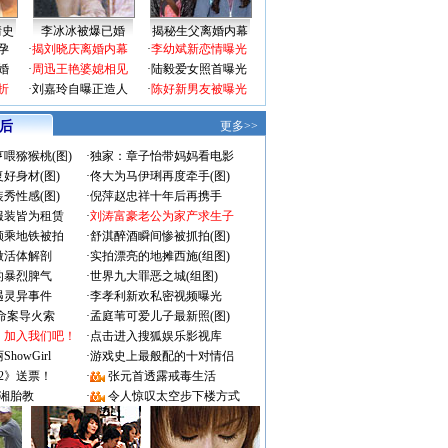
情史
李冰冰被爆已婚
揭秘生父离婚内幕
孕
·
揭刘晓庆离婚内幕
·
李幼斌新恋情曝光
婚
·
周迅王艳婆媳相见
·
陆毅爱女照首曝光
折
·
刘嘉玲自曝正造人
·
陈好新男友被曝光
 后
更多>>
喂猕猴桃(图)
·
独家：章子怡带妈妈看电影
好身材(图)
·
佟大为马伊琍再度牵手(图)
秀性感(图)
·
倪萍赵忠祥十年后再携手
服装皆为租赁
·
刘涛富豪老公为家产求生子
颜乘地铁被拍
·
舒淇醉酒瞬间惨被抓拍(图)
做活体解剖
·
实拍漂亮的地摊西施(组图)
的暴烈脾气
·
世界九大罪恶之城(组图)
遇灵异事件
·
李孝利新欢私密视频曝光
成命案导火索
·
孟庭苇可爱儿子最新照(图)
：加入我们吧！
·
点击进入搜狐娱乐影视库
owGirl
·
游戏史上最般配的十对情侣
2》送票！
·
张元首透露戒毒生活
湘胎教
·
令人惊叹太空步下楼方式