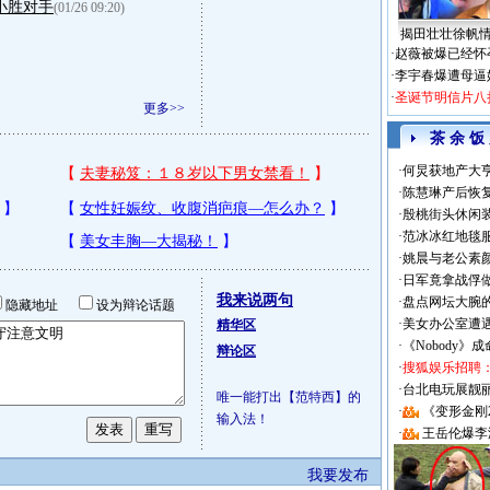
小胜对手
(01/26 09:20)
揭田壮壮徐帆
·
赵薇被爆已经怀
·
李宇春爆遭母逼
·
圣诞节明信片八
更多>>
茶 余 饭
·
何炅获地产大亨
·
陈慧琳产后恢复
·
殷桃街头休闲装
·
范冰冰红地毯
·
姚晨与老公素
·
日军竟拿战俘
我来说两句
·
盘点网坛大腕
隐藏地址
设为辩论话题
·
美女办公室遭
精华区
·
《Nobody》
辩论区
·
搜狐娱乐招聘
·
台北电玩展靓丽Sh
唯一能打出【范特西】的
·
《变形金刚
输入法！
·
王岳伦爆李
我要发布