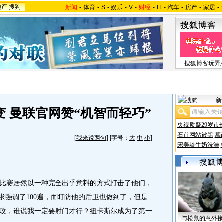
地产
搜狗
新闻
-
体育
-
S
-
娱乐
-
V
-
财经
-
IT
-
汽车
-
房产
-
家居
-
搜狐博客玩弄
新
 曼联官网赞“机智而轻巧”
央视质疑29岁市
石首网站被黑
篡
[
我来说两句
] [字号：
大
中
小
]
宋美龄牛奶洗澡
赛居然以一种完全出乎意料的方式打击了他们，
求强调了100遍，而盯防他的后卫也做到了，但是
攻，谁说我一定要射门才行？纽卡斯尔成为了第一
与松鼠的意外