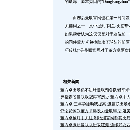
的锻炼，原本拗口的“DongFangz
而赛后曼联官网也在第一时间发布
关键词之一，文中提到“阿兰-史密斯
如果读者认为这仅仅是对于这位前一
的同伴董方卓包揽助攻了球队的前两个进球的
巧传球)”是曼联官网对于董方卓两
相关新闻
·
董方卓出场仍不进球曼联预备队憾平米
·
弗格森盼曼联欧冠再写历史 董方卓未
·
董方卓:三年学徒助我提高 进曼联出场
·
评论员惊叹董方卓爆发力曼联罕见:媲美
·
董方卓被对手关注 利物浦官网称其比
·
董方卓掀起曼联队进攻狂潮 连续戏耍