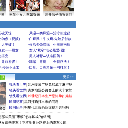
密照
王菲小女儿李嫣曝光
酒井法子痛哭谢罪
更多>>
镜头看世界
|
音乐喷泉广场竟然成了淋浴场
镜头看世界
|
克罗地亚公路赛上的洗车女郎
镜头看世界
|
19世纪日本生产恐怖孕妇娃娃
民间纪事
|
黑河打狗打出来的问题
民间纪事
|
明星代言假药应该视为共犯吗
聚会
秘那些美丽“床模”怎样炼成的(组图)
感女郎来洗车！克罗地亚公路赛上的洗车女郎