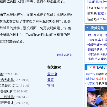
huo”在两位英国人的口中终于变得不那么生硬了。
说 吧 排 行
上证指数
(7744
苏醒吧
(41523)
了本场比赛的，而董方卓也必然成为本场比赛的
贴图吧
(68789)
本场比赛贡献了非常努力和积极的90分钟”，但是
线球星的赞扬，那么后面一句更说明问题，“在他
搜狐分类
|
同时”。“TwoCleverFlicks(两次机智的轻
次助攻的准确定义。
[
我来说两句
]
相关搜索
堡
董方卓
·
听评书
|
郭德纲
(02/24 11:46)
·
听小说
|
鬼吹灯1
入选大名单
曼联
(02/20 09:58)
·
共享区
|
手机病
名单是起点
官网
(02/17 11:06)
鲁尼C罗
(02/05 14:03)
肩一线球员
(02/02 14:53)
西班牙天才
(02/02 07:18)