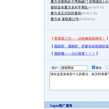
·
董方卓曼联处子秀险破门 助预备队1-0
·
曼联宣布董方卓对手离队
(01/19 07:53)
·
董方卓正式回归曼联
(01/18 11:28)
·
董方卓,曼联新21号
(01/16 04:55)
用户：
匿名
Sogou推广服务