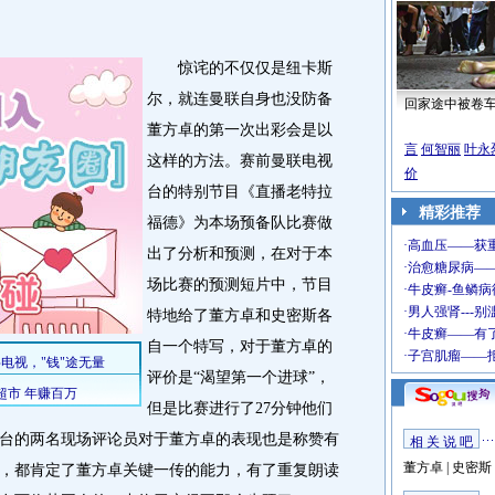
惊诧的不仅仅是纽卡斯
尔，就连曼联自身也没防备
回家途中被卷
董方卓的第一次出彩会是以
言
何智丽
叶永
这样的方法。赛前曼联电视
价
台的特别节目《直播老特拉
精彩推荐
福德》为本场预备队比赛做
出了分析和预测，在对于本
场比赛的预测短片中，节目
特地给了董方卓和史密斯各
自一个特写，对于董方卓的
评价是“渴望第一个进球”，
但是比赛进行了27分钟他们
台的两名现场评论员对于董方卓的表现也是称赞有
相 关 说 吧
董方卓
|
史密斯
，都肯定了董方卓关键一传的能力，有了重复朗读