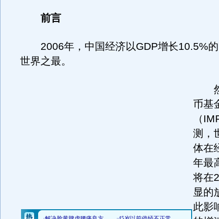
前言
2006年，中国经济以GDP增长10.5%
世界之最。
然
币基
（I
测，
体在
年最
将在2
显的
此影