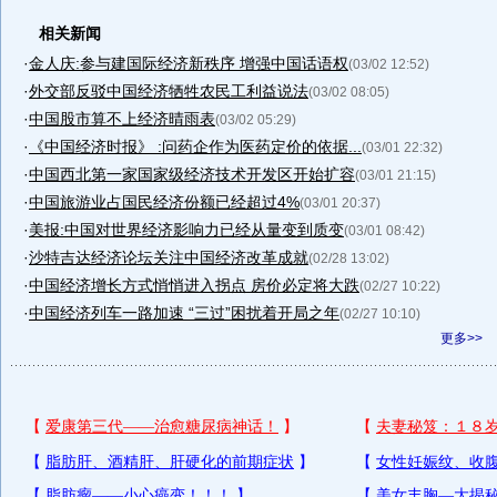
相关新闻
·
金人庆:参与建国际经济新秩序 增强中国话语权
(03/02 12:52)
·
外交部反驳中国经济牺牲农民工利益说法
(03/02 08:05)
·
中国股市算不上经济晴雨表
(03/02 05:29)
·
《中国经济时报》 :问药企作为医药定价的依据...
(03/01 22:32)
·
中国西北第一家国家级经济技术开发区开始扩容
(03/01 21:15)
·
中国旅游业占国民经济份额已经超过4%
(03/01 20:37)
·
美报:中国对世界经济影响力已经从量变到质变
(03/01 08:42)
·
沙特吉达经济论坛关注中国经济改革成就
(02/28 13:02)
·
中国经济增长方式悄悄进入拐点 房价必定将大跌
(02/27 10:22)
·
中国经济列车一路加速 “三过”困扰着开局之年
(02/27 10:10)
更多>>