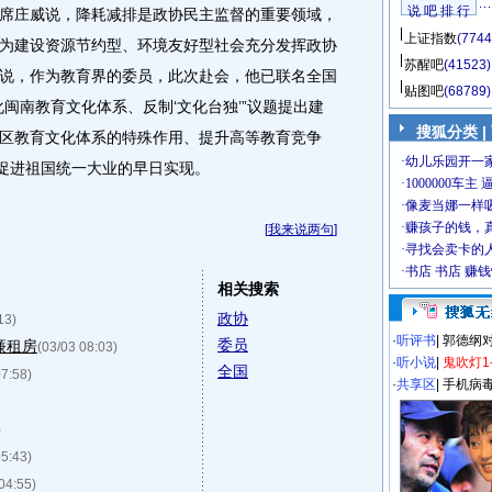
说 吧 排 行
席庄威说，降耗减排是政协民主监督的重要领域，
上证指数
(7744
为建设资源节约型、环境友好型社会充分发挥政协
苏醒吧
(41523)
说，作为教育界的委员，此次赴会，他已联名全国
贴图吧
(68789)
闽南教育文化体系、反制‘文化台独’”议题提出建
搜狐分类
|
区教育文化体系的特殊作用、提升高等教育竞争
，促进祖国统一大业的早日实现。
[
我来说两句
]
相关搜索
政协
13)
·
听评书
|
郭德纲
委员
廉租房
(03/03 08:03)
·
听小说
|
鬼吹灯1
全国
07:58)
·
共享区
|
手机病
)
05:43)
04:55)