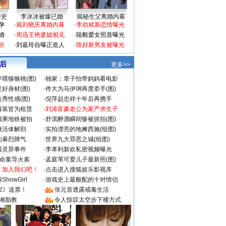
情史
李冰冰被爆已婚
揭秘生父离婚内幕
孕
·
揭刘晓庆离婚内幕
·
李幼斌新恋情曝光
婚
·
周迅王艳婆媳相见
·
陆毅爱女照首曝光
折
·
刘嘉玲自曝正造人
·
陈好新男友被曝光
 后
更多>>
喂猕猴桃(图)
·
独家：章子怡带妈妈看电影
好身材(图)
·
佟大为马伊琍再度牵手(图)
秀性感(图)
·
倪萍赵忠祥十年后再携手
服装皆为租赁
·
刘涛富豪老公为家产求生子
颜乘地铁被拍
·
舒淇醉酒瞬间惨被抓拍(图)
做活体解剖
·
实拍漂亮的地摊西施(组图)
的暴烈脾气
·
世界九大罪恶之城(组图)
遇灵异事件
·
李孝利新欢私密视频曝光
成命案导火索
·
孟庭苇可爱儿子最新照(图)
：加入我们吧！
·
点击进入搜狐娱乐影视库
howGirl
·
游戏史上最般配的十对情侣
2》送票！
·
张元首透露戒毒生活
湘胎教
·
令人惊叹太空步下楼方式