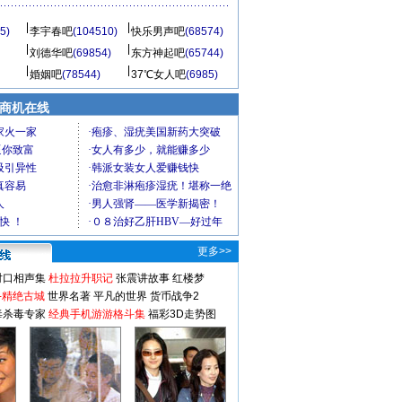
5)
李宇春吧
(104510)
快乐男声吧
(68574)
刘德华吧
(69854)
东方神起吧
(65744)
婚姻吧
(78544)
37℃女人吧
(6985)
商机在线
更多>>
对口相声集
杜拉拉升职记
张震讲故事
红楼梦
-精绝古城
世界名著
平凡的世界
货币战争2
毒杀毒专家
经典手机游游格斗集
福彩3D走势图