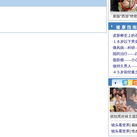
新版“西游”绝
健 康 指 南
抓拍黑丝袜主题
镜头看世界
|
揭
镜头看世界
|
性