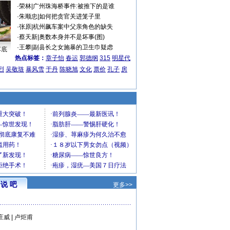
·
荣林
|
广州珠海桥事件:被推下的是谁
·
朱顺忠
|
如何把贪官关进笼子里
·
张原
|
杭州飙车案中父亲角色的缺失
·
蔡天新
|
奥数本身并不是坏事(图)
·
王攀
|
副县长之女施暴的卫生巾疑虑
车底
热点标签：
章子怡
春运
郭德纲
315
明星代
烈
吴敬琏
暴风雪
于丹
陈晓旭
文化
票价
孔子
房
说 吧
更多>>
庄威
|
卢炬甫