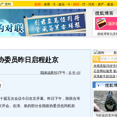
地产
搜狗
新闻
-
体育
-
S
-
娱乐
-
V
-
财经
-
IT
-
汽车
-
房产
-
家居
-
搜狐博客玩弄
新
协委员昨日启程赴京
央视质疑29岁市
石首网站被黑
篡
[
我来说两句
] [字号：
大
中
小
]
宋美龄牛奶洗澡
报
届五次会议今日在京开幕。昨日下午，陈联合等
京开会。在漳、泉的部分全国政协委员也同机前
与松鼠的意外