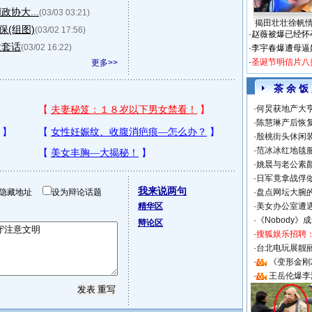
协大...
(03/03 03:21)
揭田壮壮徐帆
(组图)
(03/02 17:56)
·
赵薇被爆已经怀
没套话
(03/02 16:22)
·
李宇春爆遭母逼
·
圣诞节明信片八
更多>>
茶 余 饭
·
何炅获地产大亨
·
陈慧琳产后恢复
·
殷桃街头休闲装
·
范冰冰红地毯
·
姚晨与老公素
·
日军竟拿战俘
我来说两句
隐藏地址
设为辩论话题
·
盘点网坛大腕
精华区
·
美女办公室遭
·
《Nobody》
辩论区
·
搜狐娱乐招聘
·
台北电玩展靓丽S
·
《变形金刚
·
王岳伦爆李