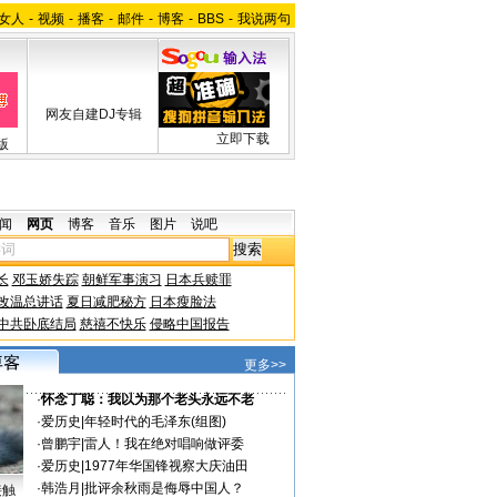
女人
-
视频
-
播客
-
邮件
-
博客
-
BBS
-
我说两句
网友自建DJ专辑
立即下载
版
闻
网页
博客
音乐
图片
说吧
长
邓玉娇失踪
朝鲜军事演习
日本兵赎罪
改温总讲话
夏日减肥秘方
日本瘦脸法
中共卧底结局
慈禧不快乐
侵略中国报告
更多>>
·
怀念丁聪：我以为那个老头永远不老
·
爱历史
|
年轻时代的毛泽东(组图)
·
曾鹏宇
|
雷人！我在绝对唱响做评委
·
爱历史
|
1977年华国锋视察大庆油田
·
韩浩月
|
批评余秋雨是侮辱中国人？
接触