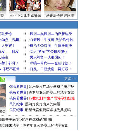
密照
王菲小女儿李嫣曝光
酒井法子痛哭谢罪
更多>>
镜头看世界
|
音乐喷泉广场竟然成了淋浴场
镜头看世界
|
克罗地亚公路赛上的洗车女郎
镜头看世界
|
19世纪日本生产恐怖孕妇娃娃
民间纪事
|
黑河打狗打出来的问题
民间纪事
|
明星代言假药应该视为共犯吗
聚会
秘那些美丽“床模”怎样炼成的(组图)
感女郎来洗车！克罗地亚公路赛上的洗车女郎