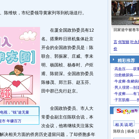
陈维钦，市纪委领导黄家列等到机场送行。
在厦全国政协委员有12
回家途中被卷
名。搭乘昨日班机集体赴京
言
何智丽
叶永
开会的全国政协委员是：陈
价
联合、郭振家、庄威、李未
精彩推荐
明、杨国桢、杨春时、卢炬
甫、陈箭深。全国政协委员
陈修茂、郑兰荪、赵玉芬、
田中群已先行赴京。
全国政协委员、市人大
常委会副主任陈联合说，本
相 关 说 吧
次会议，他将继续关注落实
陈联合
|
杨春
|
解决相关方面的侨房历史遗留问题，了却侨胞多年