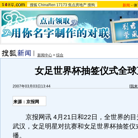
搜狐
ChinaRen
17173
焦点房地产
搜狗
新闻
-
体
新闻中心
>
综合
女足世界杯抽签仪式全球
2007年03月03日13:44
[
我来
来源：京报网
京报网讯 4月21日和22日，全世界的目
武汉，女足明星对抗赛和女足世界杯抽签仪
播。