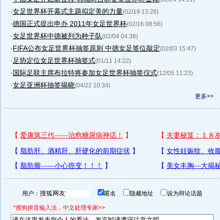
·
女足世界杯开幕式主题拟定美的力量
(02/19 13:28)
·
德国正式提出申办 2011年女足世界杯
(02/16 08:56)
·
女足世界杯中德被列为种子队
(02/04 04:36)
·
FIFA公布女足世界杯抽签原则 中德女足签位敲定
(02/03 15:47)
·
足协定位女足世界杯抽签式
(01/11 14:22)
·
国际足联主席布拉特将参加女足世界杯抽签仪式
(12/05 11:23)
·
女足亚洲杯抽签揭晓
(04/22 10:34)
更多>>
用户：
匿名
隐藏地址
设为辩论话题
*搜狗拼音输入法，中文处理专家>>