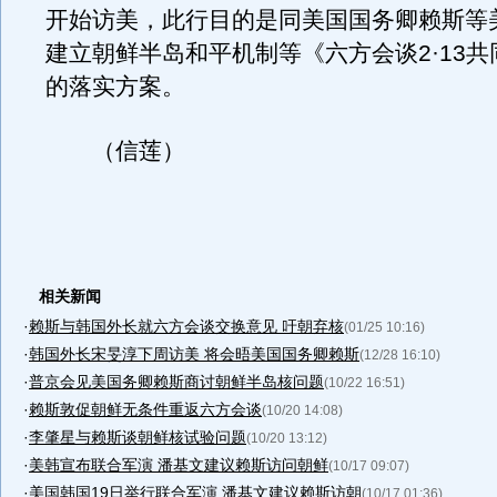
开始访美，此行目的是同美国国务卿赖斯等
建立朝鲜半岛和平机制等《六方会谈2·13
的落实方案。
（信莲）
相关新闻
·
赖斯与韩国外长就六方会谈交换意见 吁朝弃核
(01/25 10:16)
·
韩国外长宋旻淳下周访美 将会晤美国国务卿赖斯
(12/28 16:10)
·
普京会见美国务卿赖斯商讨朝鲜半岛核问题
(10/22 16:51)
·
赖斯敦促朝鲜无条件重返六方会谈
(10/20 14:08)
·
李肇星与赖斯谈朝鲜核试验问题
(10/20 13:12)
·
美韩宣布联合军演 潘基文建议赖斯访问朝鲜
(10/17 09:07)
·
美国韩国19日举行联合军演 潘基文建议赖斯访朝
(10/17 01:36)