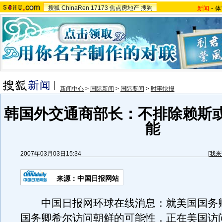
搜狐
ChinaRen
17173
焦点房地产
搜狗
新闻
-
体
新闻中心
>
国际新闻
>
国际要闻
>
时事快报
韩国外交通商部长：不排除赖斯
能
2007年03月03日15:34
[
我来
来源：中国日报网站
中国日报网环球在线消息：就美国国务
国务卿希尔访问朝鲜的可能性，正在美国访