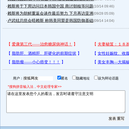
·
赖斯将于下周访问日本韩国中国 商讨朝核等问题
(10/14 09:46)
·
赖斯将为朝鲜重返会谈作最后努力 下月再访亚洲
(09/28 05:09)
·
卢武铉总统会晤赖斯 称韩美同盟是韩国防御基础
(09/14 14:04)
用户：
匿名
隐藏地址
设为辩论话题
*搜狗拼音输入法，中文处理专家>>