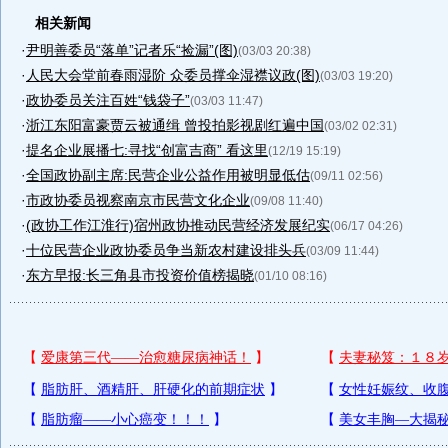
相关新闻
·
尹明善委员“落单”记者乐“捡漏”(图)
(03/03 20:38)
·
人民大会堂前春雨湿阶 众委员撑伞湿襟议政(图)
(03/03 19:20)
·
政协委员关注百姓“钱袋子”
(03/03 11:47)
·
浙江东阳富豪贾云被通缉 曾投拍影视剧红遍中国
(03/02 02:31)
·
提名企业展播七:寻找“创富吉商” 看这里
(12/19 15:19)
·
全国政协副主席:民营企业公益作用被明显低估
(09/11 02:56)
·
市政协委员视察南京市民营文化企业
(09/08 11:40)
·
(政协工作江淮行)宿州政协推动民营经济发展纪实
(06/17 04:26)
·
十位民营企业政协委员争当新农村建设排头兵
(03/09 11:44)
·
东方早报:长三角县市投资价值榜揭晓
(01/10 08:16)