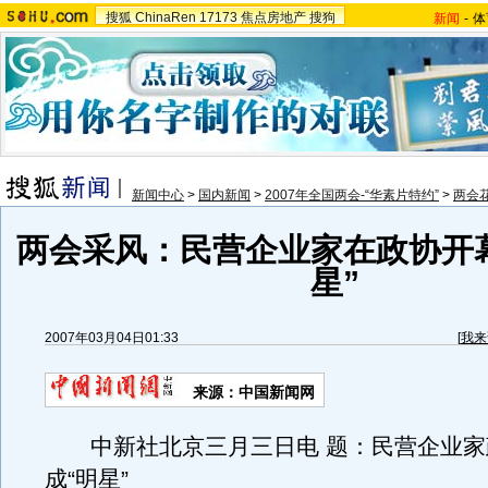
搜狐
ChinaRen
17173
焦点房地产
搜狗
新闻
-
体
新闻中心
>
国内新闻
>
2007年全国两会-“华素片特约”
>
两会
两会采风：民营企业家在政协开
星”
2007年03月04日01:33
[
我来
来源：中国新闻网
中新社北京三月三日电 题：民营企业家
成“明星”