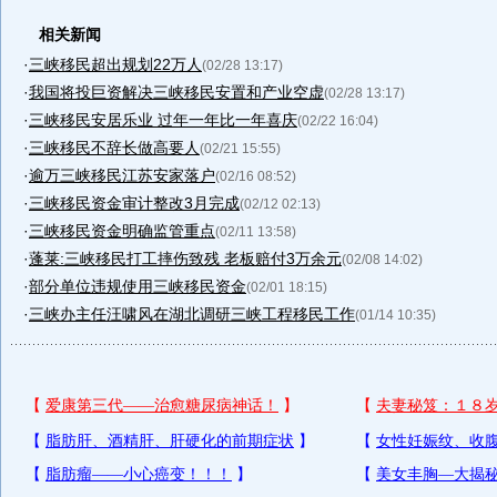
相关新闻
·
三峡移民超出规划22万人
(02/28 13:17)
·
我国将投巨资解决三峡移民安置和产业空虚
(02/28 13:17)
·
三峡移民安居乐业 过年一年比一年喜庆
(02/22 16:04)
·
三峡移民不辞长做高要人
(02/21 15:55)
·
逾万三峡移民江苏安家落户
(02/16 08:52)
·
三峡移民资金审计整改3月完成
(02/12 02:13)
·
三峡移民资金明确监管重点
(02/11 13:58)
·
蓬莱:三峡移民打工摔伤致残 老板赔付3万余元
(02/08 14:02)
·
部分单位违规使用三峡移民资金
(02/01 18:15)
·
三峡办主任汪啸风在湖北调研三峡工程移民工作
(01/14 10:35)