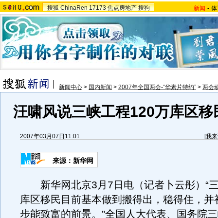
搜狐
ChinaRen
17173
焦点房地产
搜狗
新闻
-
体
新闻中心
>
国内新闻
>
2007年全国两会-“华素片特约”
>
两会
汪啸风说三峡工程120万库区移
2007年03月07日11:01
[
我来
来源：新华网
新华网北京3月7日电（记者卜云彤）“三峡
库区移民目前基本做到搬得出，稳得住，并
步能致富的前景。”全国人大代表、国务院