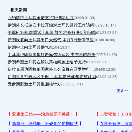
相关新闻
·
北约请求土耳其承诺支持对伊朗动武
(02/28 01:39)
·
伊朗外长抵达安卡拉开始对土耳其进行工作访问
(02/20 18:14)
·
美军F-16机群重返土耳其 疑将准备解决伊朗问题
(01/23 03:51)
·
伊朗恢复向土耳其出口天然气 本月3日曾停供应
(01/08 06:00)
·
伊朗中止向土耳其供气
(01/04 19:37)
·
土耳其伊朗两国拟打击库尔德武装 中东再临战争
(09/25 14:15)
·
伊朗希望土耳其在解决其核问题上给予支持
(05/09 06:31)
·
伊拉克周边阿拉伯国家外长会议将在开罗举行 ...
(04/09 12:36)
·
伊朗执意打破地区平衡 土耳其复苏40年前核计划
(03/08 14:35)
·
受伊朗刺激土耳其重启核计划
(03/08 03:41)
更多>>