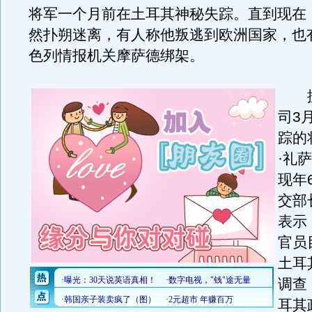
将军一个月前在土耳其神秘失踪。直到现在
然扑朔迷离，有人称他叛逃到欧洲国家，也
色列情报机关摩萨德绑架。
据
司3
踪的
·礼
现年
交部
表示
官员
土耳
调查
耳其