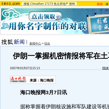
搜狐
ChinaRen
17173
焦点房地产
搜狗
新闻
-
体
新闻中心
>
综合
伊朗一掌握机密情报将军在土
2007年03月07日15:13
[
我来
来源：海口晚报
海口晚报网3月7日讯
据称掌握着伊朗核设施和军队建设等机