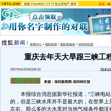
搜狐
ChinaRen
17173
焦点房地产
搜狗
新闻
-
体
新闻中心
>
国际新闻
>
国际类媒体
>
深圳特区报
重庆去年天大旱跟三峡工
2007年03月08日06:20
[
我来说
来源：深圳新闻网-深圳特区报
本报综合消息据新华社报道，“三峡电站
的，但是三峡水库并不是最大的，在世界上只
左右。那么多的大水库对当地气候条件都没