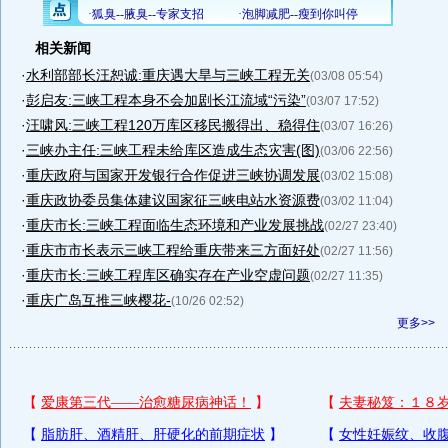
相关新闻
·
水利部部长汪恕诚:重庆遇大旱与三峡工程无关
(03/08 05:54)
·
彭启友:三峡工程本身不会加剧长江流域“污染”
(03/07 17:52)
·
汪啸风:三峡工程120万库区移民搬得出、稳得住
(03/07 16:26)
·
三峡办主任:三峡工程未给库区造成生态灾害(图)
(03/06 22:56)
·
重庆政府与国家开发银行合作促进三峡协调发展
(03/02 15:08)
·
重庆政协委员集体建议国家征三峡电站水资源费
(03/02 11:04)
·
重庆市长:三峡工程面临生态环境和产业发展挑战
(02/27 23:40)
·
重庆市市长表示三峡工程给重庆带来三方面好处
(02/27 11:56)
·
重庆市长:三峡工程库区确实存在产业空虚问题
(02/27 11:35)
·
重庆广岛互推三峡樱花-
(10/26 02:52)
更多>>