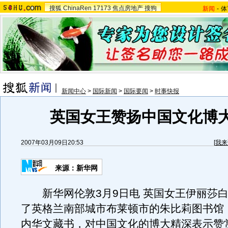
搜狐
ChinaRen
17173
焦点房地产
搜狗
新闻
-
体
新闻中心
>
国际新闻
>
国际要闻
>
时事快报
英国女王赞扬中国文化博
2007年03月09日20:53
[
我来
来源：新华网
新华网伦敦3月9日电 英国女王伊丽莎白
了英格兰南部城市布莱顿市的朱比莉图书馆
内华文藏书，对中国文化的博大精深表示赞