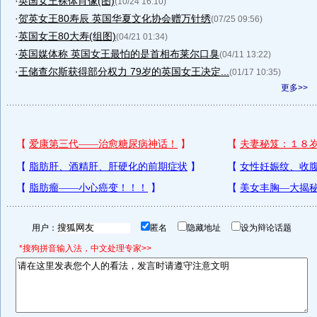
·
英国女王裸体肖像(图)
(10/24 16:10)
·
贺英女王80寿辰 英国华夏文化协会赠万针绣
(07/25 09:56)
·
英国女王80大寿(组图)
(04/21 01:34)
·
英国媒体称 英国女王最怕的是首相布莱尔口臭
(04/11 13:22)
·
王储查尔斯获得部分权力 79岁的英国女王决定...
(01/17 10:35)
更多>>
用户：
匿名
隐藏地址
设为辩论话题
*搜狗拼音输入法，中文处理专家>>