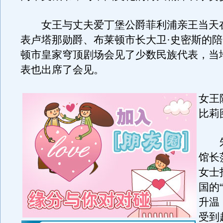
女王与丈夫爱丁堡公爵菲利浦亲王当天
表卢塔那勋爵、布莱顿市长大卫·史密斯的
顿市皇家穹顶剧场会见了少数民族代表，当
表也出席了会见。
女王
比莉
朱
馆长
女士
国的
升温
受到