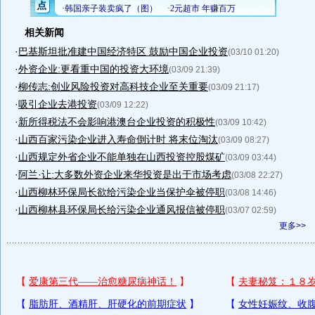
相关新闻
·
巴基斯坦批准建中国经济特区 鼓励中国企业投资
(03/10 01:20)
·
外资企业:更看重中国的投资大环境
(03/09 21:39)
·
柳传志:创业风险投资对高科技企业至关重要
(03/09 21:17)
·
吸引企业去港投资
(03/09 12:22)
·
新所得税法不会影响港澳台企业投资的积极性
(03/09 10:42)
·
山西百家污染企业进入寿命倒计时 将末位淘汰
(03/09 08:27)
·
山西规定外省企业不能单独在山西投资控股煤矿
(03/09 03:44)
·
阿兰·让:大多数外资企业来华投资是出于市场考虑
(03/08 22:27)
·
山西柳林环保局长欲给污染企业当保护伞被停职
(03/08 14:46)
·
山西柳林县环保局长给污染企业通风报信被停职
(03/07 02:59)
更多>>