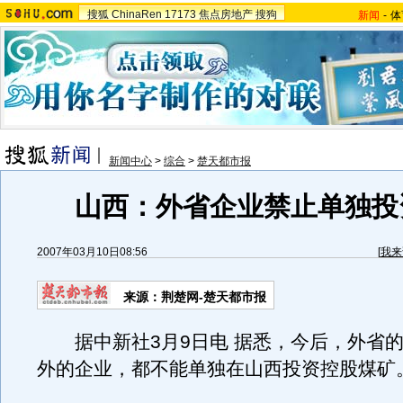
搜狐
ChinaRen
17173
焦点房地产
搜狗
新闻
-
体
新闻中心
>
综合
>
楚天都市报
山西：外省企业禁止单独投
2007年03月10日08:56
[
我来
来源：荆楚网-楚天都市报
据中新社3月9日电 据悉，今后，外省的
外的企业，都不能单独在山西投资控股煤矿