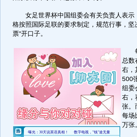
女足世界杯中国组委会有关负责人表示
格按照国际足联的要求制定，规范行事，坚
票”开口子。
每
总数
右，
50
组委
右，
张。
每场
万张