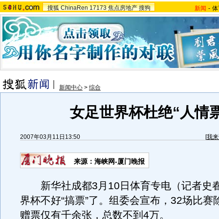
搜狐
ChinaRen
17173
焦点房地产
搜狗
新闻
-
体
新闻中心
>
综合
女足世界杯杜绝“人情票
2007年03月11日13:50
[
我来
来源：海峡网-厦门晚报
新华社成都3月10日体育专电（记者史
界杯不好“搞票”了。组委会宣布，32场比赛
赠票仅有千余张，总数不到4万。