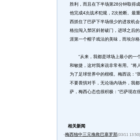
胜利，而且在下半场第28分钟取得成
他完成4次战术犯规，2次抢断。最
西抓住了巴萨下半场很少的进攻机会
格拉闯入禁区斜射破门，进球之后的
涯第一个帽子戏法的美味，而埃尔格
“从来，我都是球场上最小的一个
和敏捷，这对我来说非常有用。”将
为了足球世界中的楷模。梅西说：“
不要畏惧对手，无论场内场外，我都
萨，梅西心态也很积极：“巴萨现在
相关新闻
·
梅西独中三元挽救巴塞罗那
(03/11 13:50