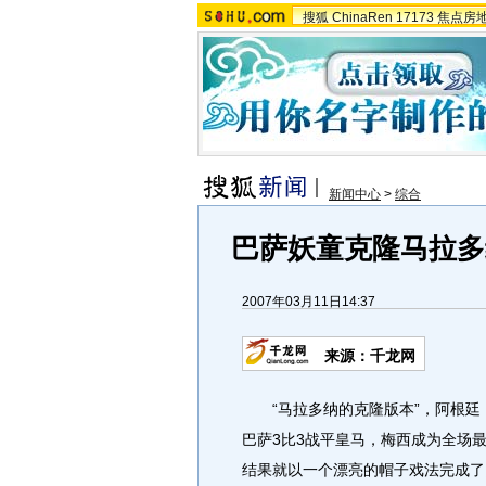
搜狐
ChinaRen
17173
焦点房
新闻中心
>
综合
巴萨妖童克隆马拉多
2007年03月11日14:37
来源：千龙网
“马拉多纳的克隆版本”，阿根廷
巴萨3比3战平皇马，梅西成为全场
结果就以一个漂亮的帽子戏法完成了