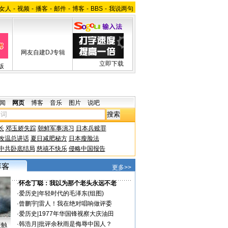
女人
-
视频
-
播客
-
邮件
-
博客
-
BBS
-
我说两句
网友自建DJ专辑
立即下载
版
闻
网页
博客
音乐
图片
说吧
长
邓玉娇失踪
朝鲜军事演习
日本兵赎罪
改温总讲话
夏日减肥秘方
日本瘦脸法
中共卧底结局
慈禧不快乐
侵略中国报告
更多>>
·
怀念丁聪：我以为那个老头永远不老
·
爱历史
|
年轻时代的毛泽东(组图)
·
曾鹏宇
|
雷人！我在绝对唱响做评委
·
爱历史
|
1977年华国锋视察大庆油田
·
韩浩月
|
批评余秋雨是侮辱中国人？
接触