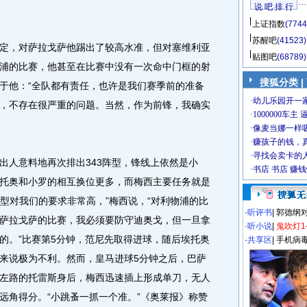
说 吧 排 行
上证指数
(7744
苏醒吧
(41523)
，对萨拉戈萨他踢出了较高水准，但对塞维利亚
贴图吧
(68789)
浦的比赛，他甚至在比赛中没有一次命中门框的射
搜狐分类
|
于他：“全队都有责任，也许是我们赛季前的准备
，不存在很严重的问题。当然，作为前锋，我确实
人意料地再次排出343阵型，锋线上依然是小
托奥和小罗的相互换位更多，而梅西主要任务就是
阵型对我们的要求非常高，”梅西说，“对利物浦的比
·
听评书
|
郭德纲
萨拉戈萨的比赛，我必须要防守迪奥戈，但一旦拿
·
听小说
|
鬼吹灯1
的。”比赛第5分钟，范尼先取得进球，随后埃托奥
·
共享区
|
手机病
来说极为不利。然而，皇马进球5分钟之后，巴萨
左路的托雷斯身后，梅西迅速插上形成单刀，无人
远角得分。“小跳蚤一抓一个准。”《奥莱报》称赞