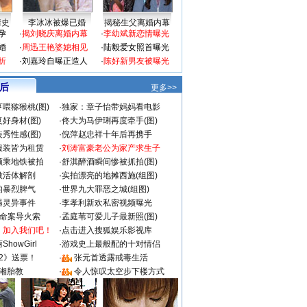
情史
李冰冰被爆已婚
揭秘生父离婚内幕
孕
·
揭刘晓庆离婚内幕
·
李幼斌新恋情曝光
婚
·
周迅王艳婆媳相见
·
陆毅爱女照首曝光
折
·
刘嘉玲自曝正造人
·
陈好新男友被曝光
 后
更多>>
喂猕猴桃(图)
·
独家：章子怡带妈妈看电影
好身材(图)
·
佟大为马伊琍再度牵手(图)
秀性感(图)
·
倪萍赵忠祥十年后再携手
服装皆为租赁
·
刘涛富豪老公为家产求生子
颜乘地铁被拍
·
舒淇醉酒瞬间惨被抓拍(图)
做活体解剖
·
实拍漂亮的地摊西施(组图)
的暴烈脾气
·
世界九大罪恶之城(组图)
遇灵异事件
·
李孝利新欢私密视频曝光
成命案导火索
·
孟庭苇可爱儿子最新照(图)
：加入我们吧！
·
点击进入搜狐娱乐影视库
howGirl
·
游戏史上最般配的十对情侣
2》送票！
·
张元首透露戒毒生活
湘胎教
·
令人惊叹太空步下楼方式