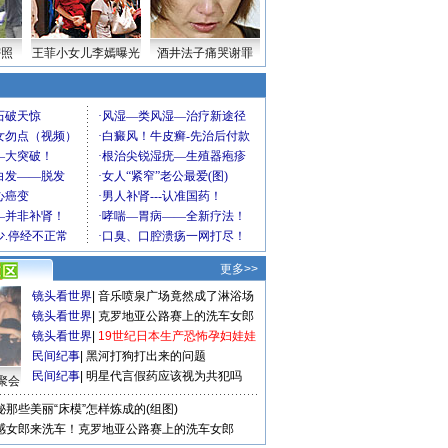
密照
王菲小女儿李嫣曝光
酒井法子痛哭谢罪
更多>>
镜头看世界
|
音乐喷泉广场竟然成了淋浴场
镜头看世界
|
克罗地亚公路赛上的洗车女郎
镜头看世界
|
19世纪日本生产恐怖孕妇娃娃
民间纪事
|
黑河打狗打出来的问题
民间纪事
|
明星代言假药应该视为共犯吗
聚会
秘那些美丽“床模”怎样炼成的(组图)
感女郎来洗车！克罗地亚公路赛上的洗车女郎