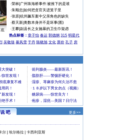
·
荣林
|
广州珠海桥事件:被推下的是谁
·
朱顺忠
|
如何把贪官关进笼子里
·
张原
|
杭州飙车案中父亲角色的缺失
·
蔡天新
|
奥数本身并不是坏事(图)
·
王攀
|
副县长之女施暴的卫生巾疑虑
车底
热点标签：
章子怡
春运
郭德纲
315
明星代
烈
吴敬琏
暴风雪
于丹
陈晓旭
文化
票价
孔子
房
说 吧
更多>>
卡尔
|
埃尔格拉
|
卡西利亚斯