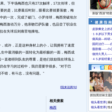
果。下半场梅西也只有27次触球，17次传球，但
重要的是，比赛最后时刻，眼看比赛就要落败，梅
新版“西游”绝
中的一次，完成了破门。小罗传球，梅西突破埃尔
健 康 指 南
梅西激动万分，他亲吻巴萨队徽，也品尝了职业生
拉在失球后则痛苦地捶地。
，或许，正是这种身材上的小，让我拥有了速度
人生中最消极的一面转化为最积极的一面，梅西成
我一直都得到队友的尊重，是他们鼓励我在球场上
仍在学习的过程中，我仍需要学很多。”对于巴
很不错，有斗志，没有问题。”
[
我来说两句
]
抓拍黑丝袜主题
相关搜索
镜头看世界
|
揭
梅西
镜头看世界
|
性
)