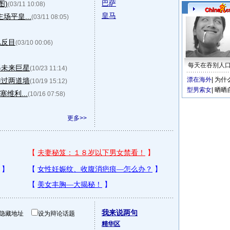
巴萨
图)
(03/11 10:08)
皇马
场平皇...
(03/11 08:05)
已反目
(03/10 00:06)
每天在吞别人
得未来巨星
(10/23 11:14)
漂在海外
|
为什
难过两道墙
(10/19 15:12)
型男索女
|
晒晒
维利...
(10/16 07:58)
更多>>
我来说两句
隐藏地址
设为辩论话题
精华区