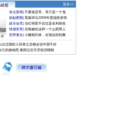
更多>>
焦点新闻
|
不要迷恋哥，哥只是一个鬼
贴贴图图
|
英媒评出2009年度搞怪发明
娱乐旮旯
|
当红明星不仅仅是名利双收
情感世界
|
后悔嫁给这样一个山西男人
型男索女
|
小糖精归来，在海边轻轻舞
口水
么出过国的人回来之后都会说中国不好
自己的旗袍照
暴雨过后天空依旧晴朗