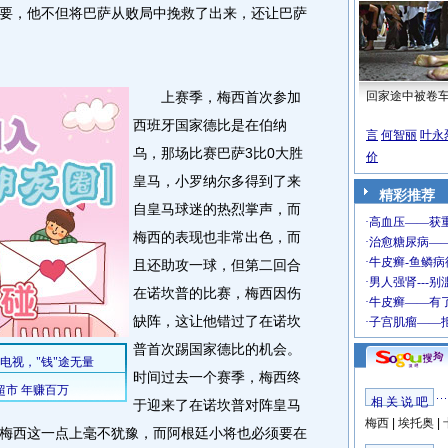
要，他不但将巴萨从败局中挽救了出来，还让巴萨
上赛季，梅西首次参加
回家途中被卷
西班牙国家德比是在伯纳
言
何智丽
叶永
乌，那场比赛巴萨3比0大胜
价
皇马，小罗纳尔多得到了来
精彩推荐
自皇马球迷的热烈掌声，而
梅西的表现也非常出色，而
且还助攻一球，但第二回合
在诺坎普的比赛，梅西因伤
缺阵，这让他错过了在诺坎
普首次踢国家德比的机会。
时间过去一个赛季，梅西终
相 关 说 吧
于迎来了在诺坎普对阵皇马
梅西
|
埃托奥
|
梅西这一点上毫不犹豫，而阿根廷小将也必须要在