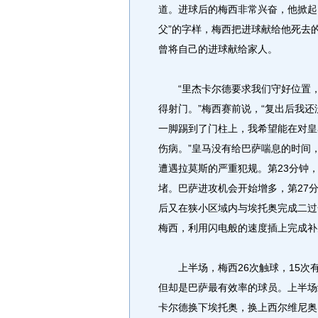
道。进球后的梅西非常兴奋，他掀起
父”的字样，梅西把进球献给他死去的
曾将自己的进球献给家人。
“里杰卡尔德要求我们守好位置，
得射门。”梅西赛前说，“复出后我
一脚踢到了门柱上，我希望能在对皇
伤病。”皇马没有给巴萨喘息的时间
遭遇拉莫斯的严重犯规。第23分钟
堵。巴萨进攻机会开始增多，第27
后又在狭小区域内与埃托奥完成二过
梅西，利用闪电般的速度插上完成补
上半场，梅西26次触球，15次
但却是巴萨最有效率的球员。上半场
卡尔德换下埃托奥，换上西尔维尼奥