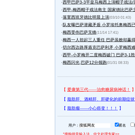
·
西甲巴萨3-3平皇马梅西上演帽子戏法(
·
西甲-梅西帽子戏法救主 国家德比巴萨主
·
落寞西班牙德比明晨上演
(03/10 01:43)
·
队友曝巴萨潜藏矛盾 小罗埃托奥梅西
·
梅西受伤巴萨无锋
(11/14 17:41)
·
梅西一人担起三人重任 巴萨虽败却赢
·
切尔西边路厚盾克巴萨利矛 小罗梅西
·
西甲-小罗梅开二度梅西破门 巴萨3-1胜塞
·
梅西闪光,巴萨12分领跑
(01/31 08:33)
用户：
匿名
*搜狗拼音输入法，中文处理专家>>