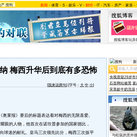
地产
搜狗
新闻
-
体育
-
S
-
娱乐
-
V
-
财经
-
IT
-
汽车
-
房产
-
家居
-
搜狐博客玩弄
新
纳 梅西升华后到底有多恐怖
央视质疑29岁市
石首网站被黑
篡
[
我来说两句
] [字号：
大
中
小
]
宋美龄牛奶洗澡
《奥莱报》赛后的标题表达着对梅西的无限喜爱。
最耀眼的人物，他首次在诺坎普参加的国家德比，
向球迷的献礼。皇马三次领先比分，梅西三次扳平
与松鼠的意外