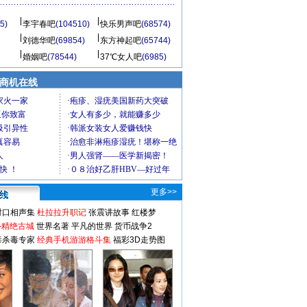
5)
李宇春吧
(104510)
快乐男声吧
(68574)
刘德华吧
(69854)
东方神起吧
(65744)
婚姻吧
(78544)
37℃女人吧
(6985)
商机在线
更多>>
对口相声集
杜拉拉升职记
张震讲故事
红楼梦
-精绝古城
世界名著
平凡的世界
货币战争2
毒杀毒专家
经典手机游游格斗集
福彩3D走势图