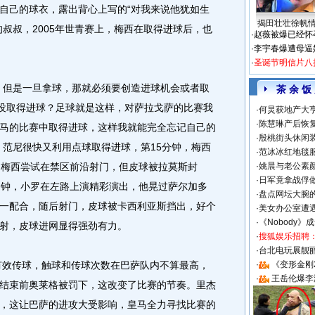
自己的球衣，露出背心上写的“对我来说他犹如生
揭田壮壮徐帆
叔叔，2005年世青赛上，梅西在取得进球后，也
·
赵薇被爆已经怀
·
李宇春爆遭母逼
·
圣诞节明信片八
但是一旦拿球，那就必须要创造进球机会或者取
茶 余 饭
还没取得进球？足球就是这样，对萨拉戈萨的比赛我
·
何炅获地产大亨
·
陈慧琳产后恢复
马的比赛中取得进球，这样我就能完全忘记自己的
·
殷桃街头休闲装
，范尼很快又利用点球取得进球，第15分钟，梅西
·
范冰冰红地毯
，梅西尝试在禁区前沿射门，但皮球被拉莫斯封
·
姚晨与老公素
·
日军竟拿战俘
分钟，小罗在左路上演精彩演出，他晃过萨尔加多
·
盘点网坛大腕
一配合，随后射门，皮球被卡西利亚斯挡出，好个
·
美女办公室遭
·
《Nobody》
射，皮球进网显得强劲有力。
·
搜狐娱乐招聘
·
台北电玩展靓丽S
有效传球，触球和传球次数在巴萨队内不算最高，
·
《变形金刚
·
王岳伦爆李
结束前奥莱格被罚下，这改变了比赛的节奏。里杰
，这让巴萨的进攻大受影响，皇马全力寻找比赛的