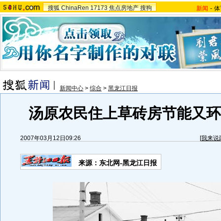
搜狐
ChinaRen
17173
焦点房地产
搜狗
新闻
-
体
新闻中心
>
综合
>
黑龙江日报
汤原农民住上草砖房节能又环保
2007年03月12日09:26
[
我来说
来源：东北网-黑龙江日报