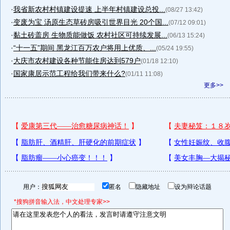
·
我省新农村村镇建设提速 上半年村镇建设总投...
(08/27 13:42)
·
变废为宝 汤原生态草砖房吸引世界目光 20个国...
(07/12 09:01)
·
黏土砖盖房 生物质能做饭 农村社区可持续发展...
(06/13 15:24)
·
“十一五”期间 黑龙江百万农户将用上优质、...
(05/24 19:55)
·
大庆市农村建设各种节能住房达到579户
(01/18 12:10)
·
国家康居示范工程给我们带来什么?
(01/11 11:08)
更多>>
用户：
匿名
隐藏地址
设为辩论话题
*搜狗拼音输入法，中文处理专家>>