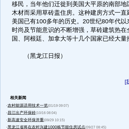
移民，当年他们迁徙到美国大平原的南部地
木材而采用草砖盖住房。这种建房方式一直
美国已有100多年的历史。20世纪80年代
时尚及节能意识的不断增强，草砖建筑热在
国、阿根廷、加拿大等十几个国家已经大量
（黑龙江日报）
[
相关新闻
·
农村能源适用技术一览
(01/19 09:07)
·
昌江出产环保砖
(10/16 08:04)
·
新高速安全环保并重
(09/29 10:15)
·
黑龙江省将在农村兴建1000栋节能住房试点
(09/27 08:45)