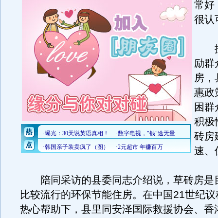
常好
很认
据
励群
房，
惠政
困群
积极
砖房
速、
陪同采访的县委同志介绍说，草砖房是
比较流行的环保节能住房。在中国21世纪议
热心帮助下，县里同安泽国际救援协会、香