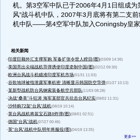
机。第3空军中队已于2006年4月1日组成为
风”战斗机中队，2007年3月底将有第二支前
机中队——第4空军中队加入Coningsby皇
相关新闻
·
印度巨额外汇支撑军购 军备扩张令世人瞠目(图)
(03/09 14:36)
·
美国亮出尖端战机导弹诱使印度牵制中国(图)
(02/12 09:30)
·
欧洲台风战斗机瞄准印度军机市场
(01/31 11:03)
·
谷歌地球被指泄露军事机密 清晰显示韩国防空导弹
(01/27 10:13)
·
某新型战机防台风钢索装备航空兵部队
(11/03 08:28)
·
决战“桑美”斗狂涛 海军某部官兵抗击台风纪实
(09/02 11:31)
·
沙特购72架“台风”战机
(08/19 10:14)
·
英台风战机将装宝石路II炸弹(图)
(08/01 02:51)
·
德国“台风”战机
(07/27 00:46)
·
英“台风”战机中队明年将服役(图)
(04/19 13:35)
更多>>