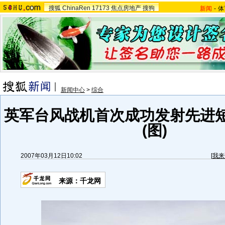
搜狐
ChinaRen
17173
焦点房地产
搜狗
新闻
-
体
新闻中心
>
综合
英军台风战机首次成功发射先进
(图)
2007年03月12日10:02
[
我来
来源：千龙网