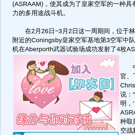
(ASRAAM)，使其成为了皇家空军的一种
力的多用途战斗机。
在2月26日~3月2日这一周期间，位于林肯郡S
附近的Coningsby皇家空军基地第3空军中队
机在Aberporth武器试验场成功发射了4枚A
中
官、
Chri
说：
明，
AS
种取
空战