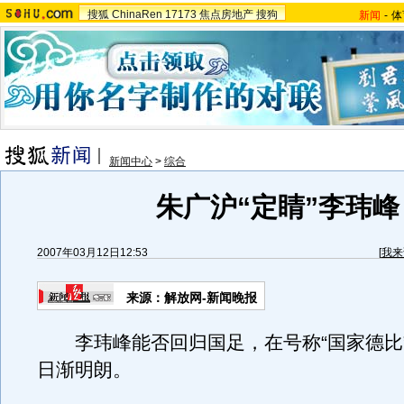
搜狐
ChinaRen
17173
焦点房地产
搜狗
新闻
-
体
新闻中心
>
综合
朱广沪“定睛”李玮峰
2007年03月12日12:53
[
我来
来源：解放网-新闻晚报
李玮峰能否回归国足，在号称“国家德比
日渐明朗。