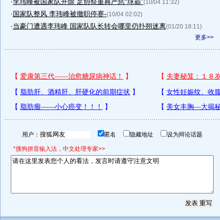
·
李玮峰被国家队开除 足协祭重典严惩“球霸”
(10/04 11:32)
·
国家队整风 李玮峰被撤职停赛-
(10/04 02:02)
·
当豪门遭遇李玮峰 国家队队长转会哪里仍扑朔迷离
(01/20 18:11)
更多>>
用户：
匿名
隐藏地址
设为辩论话题
*搜狗拼音输入法，中文处理专家>>