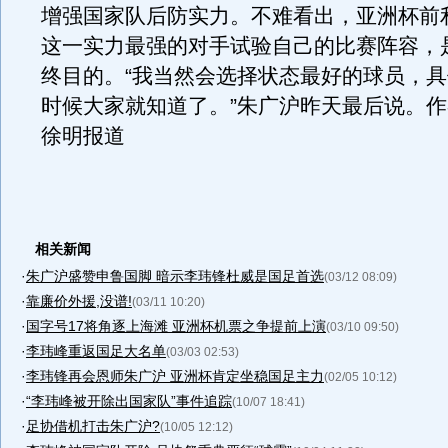
增强国家队后防实力。不难看出，亚洲杯前
这一实力最强的对手试验自己的比赛阵容，
终目的。“我当然会选择状态最好的球员，
时候大家就知道了。”朱广沪昨天最后说。
徐明报道
相关新闻
·
朱广沪盛赞申鲁国脚 暗示李玮锋杜威是国足首选
(03/12 08:09)
·
靠廉价外援,没谱!
(03/11 10:20)
·
国字号17将角逐上海滩 亚洲杯机票之争提前上演
(03/10 09:50)
·
李玮峰重返国足大名单
(03/03 02:53)
·
李玮锋再会恩师朱广沪 亚洲杯肯定坐稳国足主力
(02/05 10:12)
·
“李玮峰被开除出国家队”事件追踪
(10/07 18:41)
·
足协借机打击朱广沪?
(10/05 12:12)