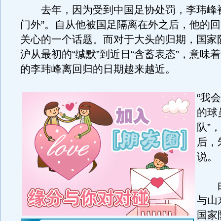
去年，因为受到中国足协处罚，李玮峰被
门外”。自从他被国足隔离在外之后，他的
关心的一个话题。而对于大头的归期，国家
沪从最初的“缄默”到近日“含蓄表态”，意味
的李玮峰离回归的日期越来越近。
“我
的球
队”
后，
说。
由
与山
国家