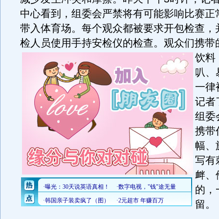
中心看到，组委会严禁将有可能影响比赛正
带入体育场。每个观众都被要求开包检查，
检人员使用手持安检仪的检查。
观众们携带
饮料
叭、
一律
记者
组委
携带
幅、
写有
衅、
的，
留。