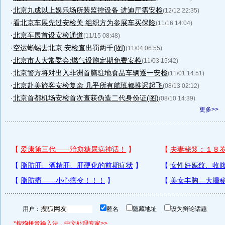
·
北京九成以上娱乐场所装监控设备 进迪厅需安检
(12/12 22:35)
·
看北京车展先过安检关 组织方为参展车买保险
(11/16 14:04)
·
北京车展首设安检通道
(11/15 08:48)
·
空运蜥蜴去北京 安检查出罚两千(图)
(11/04 06:55)
·
北京市人大常委会:燃气设施定期免费安检
(11/03 15:42)
·
北京警方将对出入非洲首脑驻地食品车辆逐一安检
(11/01 14:51)
·
北京赴美旅客安检复杂 几乎所有航班都推迟起飞
(08/13 02:12)
·
北京首都机场安检首次查获伪造二代身份证(图)
(08/10 14:39)
更多>>
用户：
匿名
隐藏地址
设为辩论话题
*搜狗拼音输入法，中文处理专家>>