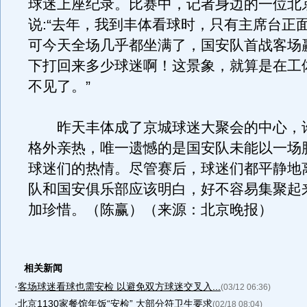
球迷上座纪录。比赛中，记者身边的一位北
说:“去年，我到丰体看球时，只有主席台正
可今天全场几乎都坐满了，国安队首战客场
下打回来多少球迷啊！这景象，就算是在工
不见了。”
昨天丰体成了京城球迷大聚会的中心，
格外亲热，唯一遗憾的是国安队未能以一场
球迷们的热情。尽管赛后，球迷们都平静地
队和国安俱乐部应该明白，好不容易集聚起
加珍惜。（陈赢）（来源：北京晚报）
相关新闻
·
客场球迷看球也需安检 以避免双方球迷交叉入...
(03/12 06:36)
·
北京1130家餐馆年饭“安检” 大部分符卫生要求
(02/18 08:04)