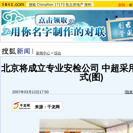
搜狐
ChinaRen
17173
焦点房地产
搜狗
新闻
-
体
新闻中心
>
综合
北京将成立专业安检公司 中超采
式(图)
2007年03月12日17:50
[
我来
来源：千龙网