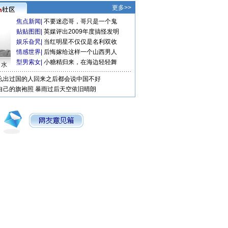
更多>>
焦点新闻
|
不要迷恋哥，哥只是一个鬼
贴贴图图
|
英媒评出2009年度搞怪发明
娱乐旮旯
|
当红明星不仅仅是名利双收
情感世界
|
后悔嫁给这样一个山西男人
型男索女
|
小糖精归来，在海边轻轻舞
口水
么出过国的人回来之后都会说中国不好
自己的旗袍照
暴雨过后天空依旧晴朗