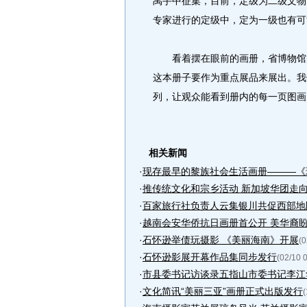
禹手中征集，目前，定级为二级文物
专家进行的定级中，定为一级也有可
看着摆在眼前的画册，省博物馆的
这本册子要作为重点展品来展出。我
列，让观众能看到册内的每一页图画
相关新闻
·
现存最早的黎族社会生活画册———《琼
·
推传统文化和宗乡活动 新加坡华团走
·
百家旅行社负责人云集银川共促西部地
·
越南会安华侨抗日画册首公开 美华裔
·
石怀逊举债玩摄影 《美丽海南》开展
(0
·
石怀逊影展开幕作品集同步发行
(02/10 
·
市县委书记访谈录五指山市委书记李江华
·
文化简讯“美丽三亚”画册正式出版发行
(