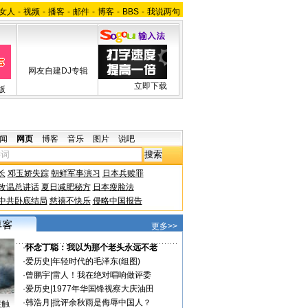
女人
-
视频
-
播客
-
邮件
-
博客
-
BBS
-
我说两句
网友自建DJ专辑
立即下载
版
闻
网页
博客
音乐
图片
说吧
长
邓玉娇失踪
朝鲜军事演习
日本兵赎罪
改温总讲话
夏日减肥秘方
日本瘦脸法
中共卧底结局
慈禧不快乐
侵略中国报告
更多>>
·
怀念丁聪：我以为那个老头永远不老
·
爱历史
|
年轻时代的毛泽东(组图)
·
曾鹏宇
|
雷人！我在绝对唱响做评委
·
爱历史
|
1977年华国锋视察大庆油田
·
韩浩月
|
批评余秋雨是侮辱中国人？
接触