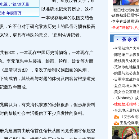
“由于黎族没有文字，难
以准确地记录其历史。这样
揭田壮壮徐帆
·
赵薇被爆已经怀
一本现存最早的以图文结合
·
李宇春爆遭母逼
贵，它不但对于研究黎族历史上的风俗习惯有极高
·
圣诞节明信片八
来说，更具有特殊的意义。”丘刚告诉记者。
茶 余 饭
·
何炅获地产大亨
有3本，一本现存中国历史博物馆，一本现存广
·
陈慧琳产后恢复
的。李元茂先生从装裱、绘画、钤印、跋文等方面
·
殷桃街头休闲装
·
范冰冰红地毯
《皇清职贡图》，引发了绘制民族图画的风潮，
·
姚晨与老公素
下绘成的，其绘画与对题的体例及内容皆根据道光
·
日军竟拿战俘
·
盘点网坛大腕
记载取舍而成。
·
美女办公室遭
·
《Nobody》
麟认为，有关清代黎族的记载很多，但形象资料
·
搜狐娱乐招聘
·
台北电玩展靓丽S
时的黎族社会生活提供了不少启发性的资料。
·
《变形金刚
·
王岳伦爆李
为建国前由该馆首任馆长从国民党爱国将领赵登