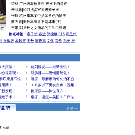
·
荣林
|
广州珠海桥事件:被推下的是谁
·
朱顺忠
|
如何把贪官关进笼子里
·
张原
|
杭州飙车案中父亲角色的缺失
·
蔡天新
|
奥数本身并不是坏事(图)
·
王攀
|
副县长之女施暴的卫生巾疑虑
车底
热点标签：
章子怡
春运
郭德纲
315
明星代
烈
吴敬琏
暴风雪
于丹
陈晓旭
文化
票价
孔子
房
说 吧
更多>>
李元茂