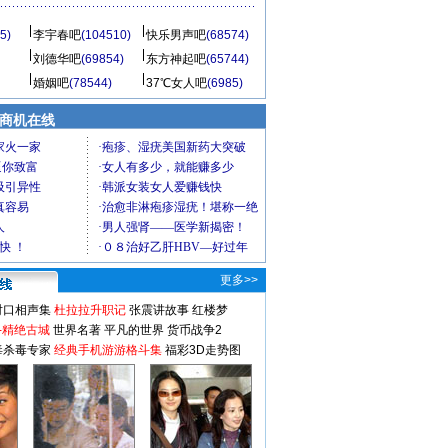
5)
李宇春吧
(104510)
快乐男声吧
(68574)
刘德华吧
(69854)
东方神起吧
(65744)
婚姻吧
(78544)
37℃女人吧
(6985)
商机在线
更多>>
对口相声集
杜拉拉升职记
张震讲故事
红楼梦
-精绝古城
世界名著
平凡的世界
货币战争2
毒杀毒专家
经典手机游游格斗集
福彩3D走势图