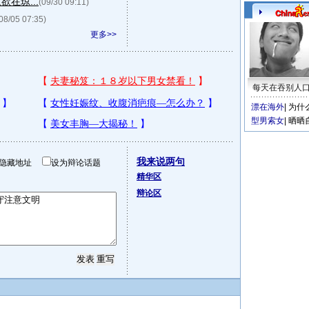
在琼...
(09/30 09:11)
08/05 07:35)
更多>>
每天在吞别人
漂在海外
|
为什
型男索女
|
晒晒
我来说两句
隐藏地址
设为辩论话题
精华区
辩论区