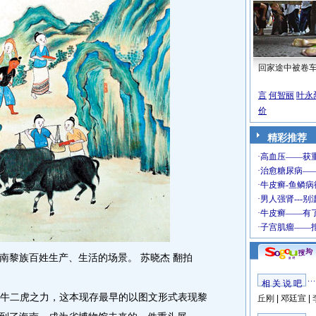
回家途中被卷
言
何智丽
叶永
价
精彩推荐
黎族百姓生产、生活的场景。 苏晓杰 翻拍
相 关 说 吧
牛二虎之力，这本现存最早的以图文形式表现黎
丘刚
|
邓廷宣
|