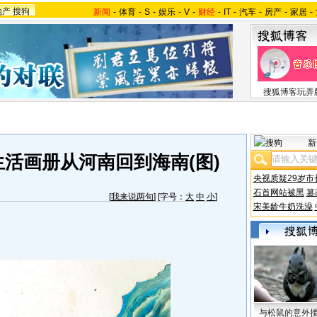
地产
搜狗
新闻
-
体育
-
S
-
娱乐
-
V
-
财经
-
IT
-
汽车
-
房产
-
家居
-
搜狐博客玩弄
新
活画册从河南回到海南(图)
央视质疑29岁市
石首网站被黑
篡
[
我来说两句
] [字号：
大
中
小
]
宋美龄牛奶洗澡
与松鼠的意外