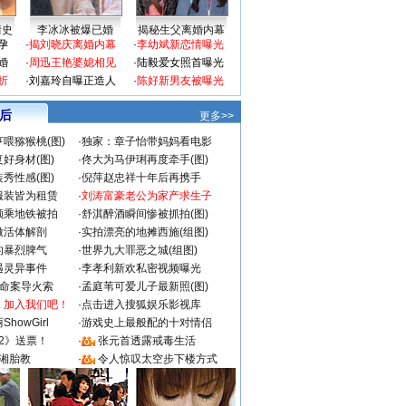
情史
李冰冰被爆已婚
揭秘生父离婚内幕
孕
·
揭刘晓庆离婚内幕
·
李幼斌新恋情曝光
婚
·
周迅王艳婆媳相见
·
陆毅爱女照首曝光
折
·
刘嘉玲自曝正造人
·
陈好新男友被曝光
 后
更多>>
喂猕猴桃(图)
·
独家：章子怡带妈妈看电影
好身材(图)
·
佟大为马伊琍再度牵手(图)
秀性感(图)
·
倪萍赵忠祥十年后再携手
服装皆为租赁
·
刘涛富豪老公为家产求生子
颜乘地铁被拍
·
舒淇醉酒瞬间惨被抓拍(图)
做活体解剖
·
实拍漂亮的地摊西施(组图)
的暴烈脾气
·
世界九大罪恶之城(组图)
遇灵异事件
·
李孝利新欢私密视频曝光
成命案导火索
·
孟庭苇可爱儿子最新照(图)
：加入我们吧！
·
点击进入搜狐娱乐影视库
howGirl
·
游戏史上最般配的十对情侣
2》送票！
·
张元首透露戒毒生活
湘胎教
·
令人惊叹太空步下楼方式