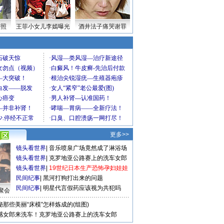
密照
王菲小女儿李嫣曝光
酒井法子痛哭谢罪
更多>>
镜头看世界
|
音乐喷泉广场竟然成了淋浴场
镜头看世界
|
克罗地亚公路赛上的洗车女郎
镜头看世界
|
19世纪日本生产恐怖孕妇娃娃
民间纪事
|
黑河打狗打出来的问题
民间纪事
|
明星代言假药应该视为共犯吗
聚会
秘那些美丽“床模”怎样炼成的(组图)
感女郎来洗车！克罗地亚公路赛上的洗车女郎