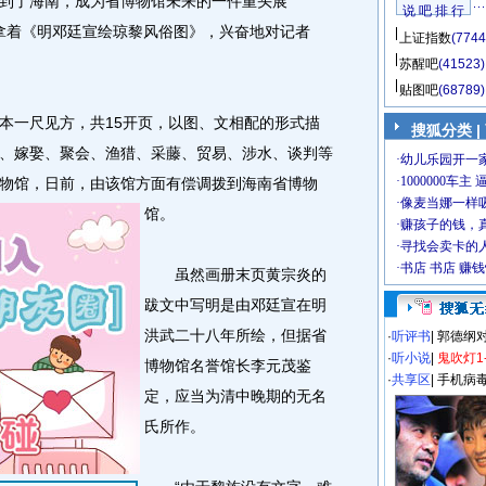
到了海南，成为省博物馆未来的一件重头展
说 吧 排 行
刚拿着《明邓廷宣绘琼黎风俗图》，兴奋地对记者
上证指数
(7744
苏醒吧
(41523)
贴图吧
(68789)
一尺见方，共15开页，以图、文相配的形式描
搜狐分类
|
、嫁娶、聚会、渔猎、采藤、贸易、涉水、谈判等
物馆，日前，由该馆方面有偿调拨到海南省博物
馆。
虽然画册末页黄宗炎的
跋文中写明是由邓廷宣在明
洪武二十八年所绘，但据省
·
听评书
|
郭德纲
·
听小说
|
鬼吹灯1
博物馆名誉馆长李元茂鉴
·
共享区
|
手机病
定，应当为清中晚期的无名
氏所作。