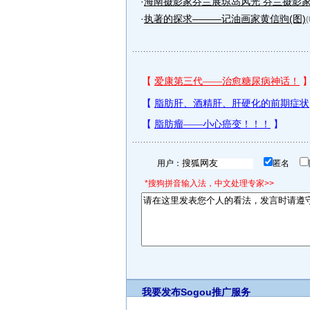
·
海南摄影家芬兰展琼岛风光 芬兰摄影家欲
·
执著的探求———记油画家黄信驹(图)
(
用户：
匿名
*搜狗拼音输入法，中文处理专家>>
我要发布
Sogou推广服务