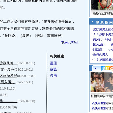
。而丘刚认为，根据它的历史价值，在将来由国家
能。
新版“西游”绝
工作人员们都有些激动。“在将来省博开馆后，
健 康 指 南
们甚至考虑将它重新装裱，制作专门的展柜来陈
。”丘刚说。（袁锋）（来源：海南日报）
[
我来说两句
]
相关搜索
黎风俗...
画册
(03/13 07:51)
黎族
向文化复兴
(03/12 16:01)
海南
区旅游发展
(03/09 02:00)
盼写入历史
(02/27 15:11)
2/10 11:25)
08:36)
抓拍黑丝袜主题
———...
(02/02 07:38)
镜头看世界
|
揭
11/04 07:56)
镜头看世界
|
性