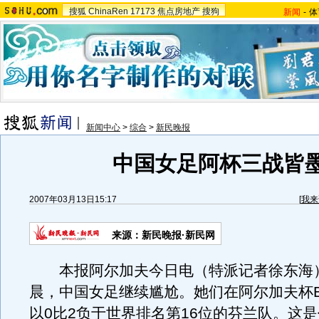
搜狐
ChinaRen
17173
焦点房地产
搜狗
新闻
-
体
新闻中心
>
综合
>
新民晚报
中国女足阿杯三战皆
2007年03月13日15:17
[
我来
来源：新民晚报·新民网
本报阿尔加夫今日电（特派记者徐东海
晨，中国女足继续尴尬。她们在阿尔加夫杯
以0比2负于世界排名第16位的芬兰队。这