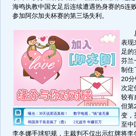
海鸣执教中国女足后连续遭遇热身赛的5连
参加阿尔加夫杯赛的第三场失利。
从前
表现
足的
芬兰
制住
20
次定
较有
但第
变，
至中
李冬娜手球犯规，主裁判不仅出示红牌将李