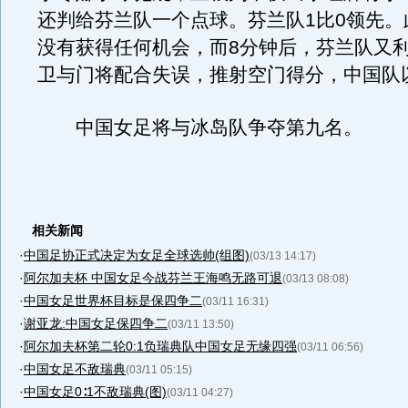
还判给芬兰队一个点球。芬兰队1比0领先。
没有获得任何机会，而8分钟后，芬兰队又
卫与门将配合失误，推射空门得分，中国队以
中国女足将与冰岛队争夺第九名。
相关新闻
·
中国足协正式决定为女足全球选帅(组图)
(03/13 14:17)
·
阿尔加夫杯 中国女足今战芬兰王海鸣无路可退
(03/13 08:08)
·
中国女足世界杯目标是保四争二
(03/11 16:31)
·
谢亚龙:中国女足保四争二
(03/11 13:50)
·
阿尔加夫杯第二轮0:1负瑞典队中国女足无缘四强
(03/11 06:56)
·
中国女足不敌瑞典
(03/11 05:15)
·
中国女足0∶1不敌瑞典(图)
(03/11 04:27)