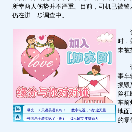
所幸两人伤势并不严重。目前，司机已被警
仍在进一步调查中。
记
时，
未被
记
事车
损毁
险杠
车前
地面
的零