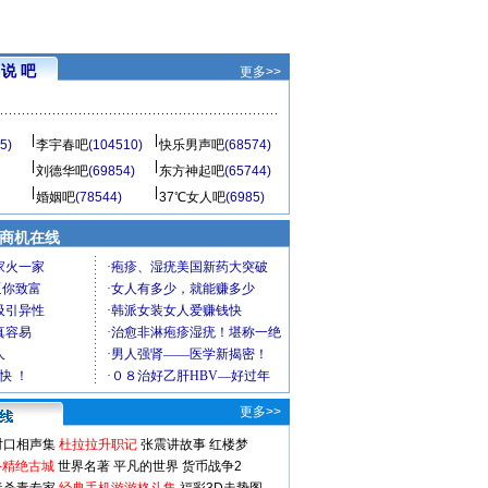
说 吧
更多>>
5)
李宇春吧
(104510)
快乐男声吧
(68574)
刘德华吧
(69854)
东方神起吧
(65744)
婚姻吧
(78544)
37℃女人吧
(6985)
商机在线
更多>>
对口相声集
杜拉拉升职记
张震讲故事
红楼梦
-精绝古城
世界名著
平凡的世界
货币战争2