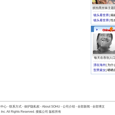
抓拍黑丝袜主题
镜头看世界
|
揭
镜头看世界
|
性
每天在吞别人
漂在海外
|
为什
型男索女
|
晒晒
服中心
-
联系方式
-
保护隐私权
-
About SOHU
-
公司介绍
-
全部新闻
-
全部博文
Inc. All Rights Reserved. 搜狐公司
版权所有