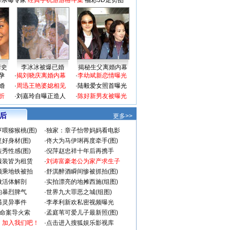
毒杀毒专家
经典手机游游格斗集
福彩3D走势图
情史
李冰冰被爆已婚
揭秘生父离婚内幕
孕
·
揭刘晓庆离婚内幕
·
李幼斌新恋情曝光
婚
·
周迅王艳婆媳相见
·
陆毅爱女照首曝光
折
·
刘嘉玲自曝正造人
·
陈好新男友被曝光
 后
更多>>
喂猕猴桃(图)
·
独家：章子怡带妈妈看电影
好身材(图)
·
佟大为马伊琍再度牵手(图)
秀性感(图)
·
倪萍赵忠祥十年后再携手
服装皆为租赁
·
刘涛富豪老公为家产求生子
颜乘地铁被拍
·
舒淇醉酒瞬间惨被抓拍(图)
做活体解剖
·
实拍漂亮的地摊西施(组图)
的暴烈脾气
·
世界九大罪恶之城(组图)
遇灵异事件
·
李孝利新欢私密视频曝光
成命案导火索
·
孟庭苇可爱儿子最新照(图)
：加入我们吧！
·
点击进入搜狐娱乐影视库