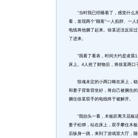
“当时我已经睡着了，感觉什么东
看，发现两个“顾客”一人掐脖、一
电线将他捆了起来。徐某还没反应过
了进来。
“我看了看表，时间大约是凌晨1点
床上。4人抢了财物后，将徐某两口
惊魂未定的小两口蜷在床上，稳了
和妻子背靠背坐好，将自己被捆住的
捆住徐某双手的电线终于被解开。
“我抬头一看，木板距离天花板还
妻子松绑，站在床上，双手攀住木板
后纵身一跳，来到了游戏室大厅，随