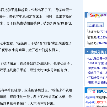
西把脖子越箍越紧，气都出不了了。”徐某睁眼一
人摁手，将他牢牢地固定在床上，同时，拿出剪断的
来，妻子陈某也被捆住手脚，被另外两名“顾客”架
说 吧 排 行
上证指数
(7744
苏醒吧
(41523)
半左右。”徐某两口子被4名“顾客”绑起来丢在了
贴图吧
(68789)
子反锁在小房间里，掀开卷帘门扬长而去。
搜狐分类
|
稳情绪后，徐某开始想办法脱身。他挪动身子，
双手递到妻子手前，经过大约10多分钟的努力，
有半米的缝隙，应该能够翻过去。”徐某来不及给
顶部，双腿使劲一蹬，爬上了2米多高的木板。最
·
听评书
|
郭德纲
·
听小说
|
鬼吹灯1
后赶紧掀开卷帘门，大声地呼救起来。