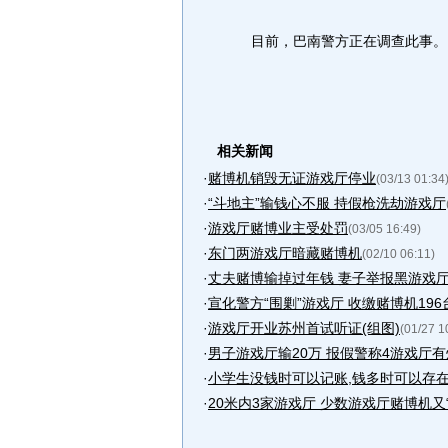
目前，巴南警方正在调查此事。
相关新闻
·
赌博机销毁无证游戏厅停业
(03/13 01:34
·
“斗地主”输钱心不服 持假枪洗劫游戏厅
·
游戏厅赌博业主受处罚
(03/05 16:49)
·
东门两游戏厅暗藏赌博机
(02/10 06:11)
·
丈夫赌博输掉过年钱 妻子举报黑游戏
·
宣化警方“围剿”游戏厅 收缴赌博机196
·
游戏厅开业苏州首试听证(组图)
(01/27 1
·
男子游戏厅输20万 报假警称4游戏厅有
·
小学生没钱时可以记账,钱多时可以存在游戏
·
20米内3家游戏厅 少数游戏厅赌博机又“