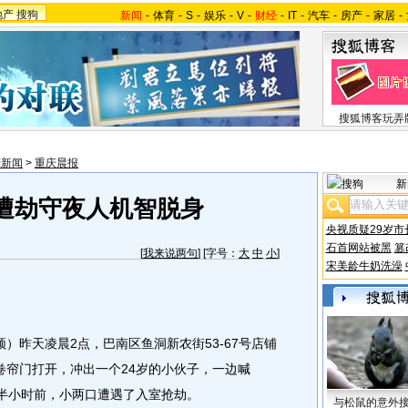
地产
搜狗
新闻
-
体育
-
S
-
娱乐
-
V
-
财经
-
IT
-
汽车
-
房产
-
家居
-
搜狐博客玩弄
庆新闻
>
重庆晨报
新
遭劫守夜人机智脱身
央视质疑29岁市
石首网站被黑
篡
[
我来说两句
] [字号：
大
中
小
]
宋美龄牛奶洗澡
昨天凌晨2点，巴南区鱼洞新农街53-67号店铺
卷帘门打开，冲出一个24岁的小伙子，一边喊
。半小时前，小两口遭遇了入室抢劫。
与松鼠的意外