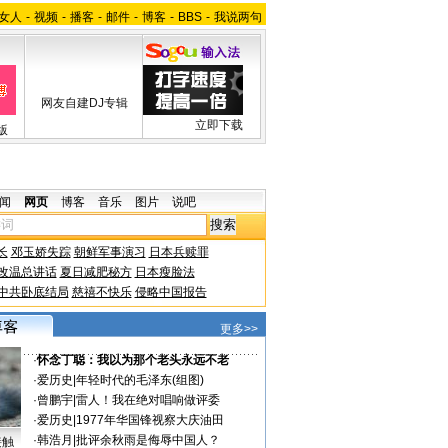
女人
-
视频
-
播客
-
邮件
-
博客
-
BBS
-
我说两句
网友自建DJ专辑
立即下载
版
闻
网页
博客
音乐
图片
说吧
长
邓玉娇失踪
朝鲜军事演习
日本兵赎罪
改温总讲话
夏日减肥秘方
日本瘦脸法
中共卧底结局
慈禧不快乐
侵略中国报告
更多>>
·
怀念丁聪：我以为那个老头永远不老
·
爱历史
|
年轻时代的毛泽东(组图)
·
曾鹏宇
|
雷人！我在绝对唱响做评委
·
爱历史
|
1977年华国锋视察大庆油田
·
韩浩月
|
批评余秋雨是侮辱中国人？
接触