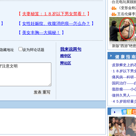
·
台北电玩展靓丽S
·
《变形金刚
·
王岳伦爆李
新版“西游”绝
我来说两句
隐藏地址
设为辩论话题
精华区
健 康 指 南
辩论区