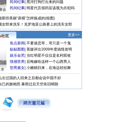
民间纪事
|
黑河打狗打出来的问题
民间纪事
|
明星代言假药应该视为共犯吗
聚会
秘那些美丽“床模”怎样炼成的(组图)
感女郎来洗车！克罗地亚公路赛上的洗车女郎
更多>>
焦点新闻
|
不要迷恋哥，哥只是一个鬼
贴贴图图
|
英媒评出2009年度搞怪发明
娱乐旮旯
|
当红明星不仅仅是名利双收
情感世界
|
后悔嫁给这样一个山西男人
型男索女
|
小糖精归来，在海边轻轻舞
口水
么出过国的人回来之后都会说中国不好
自己的旗袍照
暴雨过后天空依旧晴朗