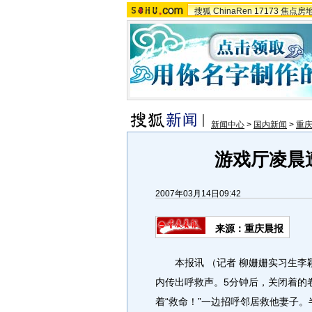
搜狐
ChinaRen
17173
焦点房
新闻中心
>
国内新闻
>
重
游戏厅凌晨
2007年03月14日09:42
来源：重庆晨报
本报讯 （记者 柳姗姗实习生李颖）
内传出呼救声。5分钟后，关闭着的
着“救命！”一边招呼邻居救他妻子