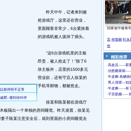
昨天中午，记者来到被
抢游戏厅，这里还在营业，
里面顾客非常少，6台紧挨着
回家途中被卷
的游戏机被人拔掉了插头。
言
何智丽
叶永
价
“这6台游戏机里的主板
精彩推荐
昂贵，被人抢走了！”除了6
块主板外，店里的1500多元
营业款，还有守店人徐某的
手机等财物，都被抢走。
徐某和陈某都在游戏厅
木板隔出一个单独的房间睡觉。昨天凌晨，徐某见
嘱咐妻子陈某注意安全后，就到里面的小房间睡觉去