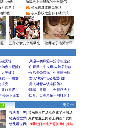
howGirl
·
游戏史上最般配的十对情侣
2》送票！
·
张元首透露戒毒生活
湘胎教
·
令人惊叹太空步下楼方式
密照
王菲小女儿李嫣曝光
酒井法子痛哭谢罪
更多>>
镜头看世界
|
音乐喷泉广场竟然成了淋浴场
镜头看世界
|
克罗地亚公路赛上的洗车女郎
镜头看世界
|
19世纪日本生产恐怖孕妇娃娃