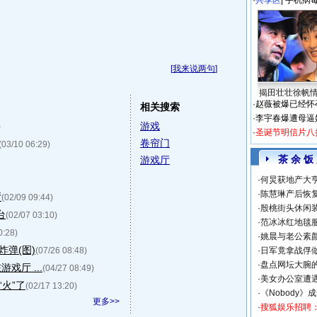
·
共享区
|
手机病
[
我来说两句
]
揭田壮壮徐帆
·
赵薇被爆已经怀
相关搜索
·
李宇春爆遭母逼
游戏
)
·
圣诞节明信片八
卷帘门
(03/10 06:29)
茶 余 饭
游戏厅
·
何炅获地产大亨
·
陈慧琳产后恢复
厅
(02/09 09:44)
·
殷桃街头休闲装
台
(02/07 03:10)
·
范冰冰红地毯
0:28)
·
姚晨与老公素
炸弹(图)
(07/26 08:48)
·
日军竟拿战俘
·
盘点网坛大腕
厅 ...
(04/27 08:49)
·
美女办公室遭
火”了
(02/17 13:20)
·
《Nobody》
更多>>
·
搜狐娱乐招聘