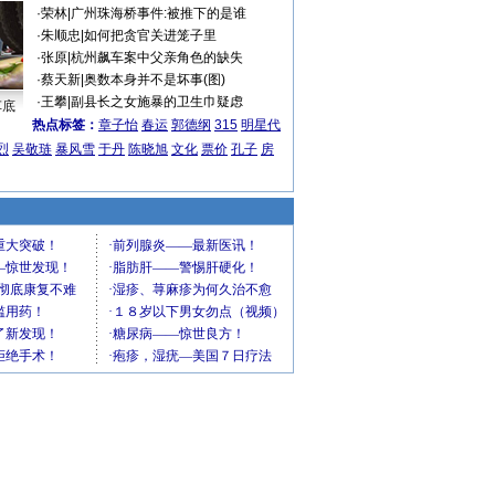
·
荣林
|
广州珠海桥事件:被推下的是谁
·
朱顺忠
|
如何把贪官关进笼子里
·
张原
|
杭州飙车案中父亲角色的缺失
·
蔡天新
|
奥数本身并不是坏事(图)
·
王攀
|
副县长之女施暴的卫生巾疑虑
车底
热点标签：
章子怡
春运
郭德纲
315
明星代
烈
吴敬琏
暴风雪
于丹
陈晓旭
文化
票价
孔子
房