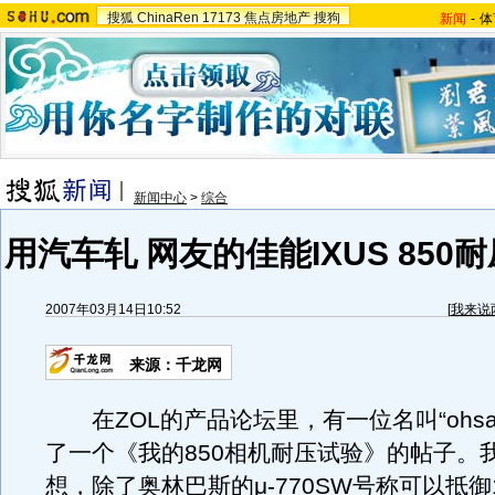
搜狐
ChinaRen
17173
焦点房地产
搜狗
新闻
-
体
新闻中心
>
综合
用汽车轧 网友的佳能IXUS 850耐
2007年03月14日10:52
[
我来说
来源：千龙网
在ZOL的产品论坛里，有一位名叫“ohsa
了一个《我的850相机耐压试验》的帖子。
想，除了奥林巴斯的μ-770SW号称可以抵御