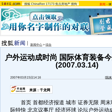
搜狐
ChinaRen
17173
焦点房地产
搜狗
新闻
-
体
新闻中心
>
综合
户外运动成时尚 国际体育装备
(2007.03.14)
2007年03月15日14:16
[
我来
来源：千龙网
首页 首都经济报道 城市 证券无限 周末理
际特快 北京议事厅 经济环球 论坛户外运动