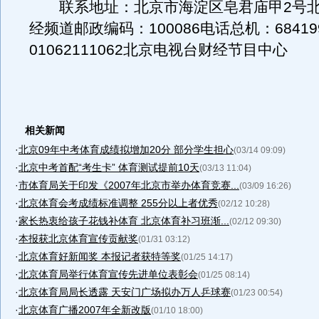
联系地址：北京市海淀区皂君庙甲2号北
经频道邮政编码：100086电话总机：68419
01062111062北京电视台财经节目中心
相关新闻
·
北京09年中考体育成绩拟增加20分 部分学生担心
(03/14 09:09)
·
北京中考首配“考生卡” 体育测试提前10天
(03/13 11:04)
·
市体育局关于印发《2007年北京市举办体育竞赛...
(03/09 16:26)
·
北京体育会考成绩标准调整 255分以上者优秀
(02/12 10:28)
·
家长热衷给孩子花钱补体育 北京体育补习班渐...
(02/12 09:30)
·
本报获北京体育宣传贡献奖
(01/31 03:12)
·
北京体育好新闻奖 本报记者获特等奖
(01/25 14:17)
·
北京体育局举行体育宣传先进单位表彰会
(01/25 08:14)
·
北京体育局局长透露 天安门广场拟办万人乒球赛
(01/23 00:54)
·
北京体育广播2007年全新改版
(01/10 18:00)