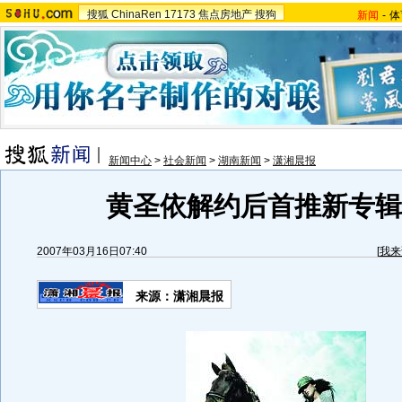
搜狐
ChinaRen
17173
焦点房地产
搜狗
新闻
-
体
新闻中心
>
社会新闻
>
湖南新闻
>
潇湘晨报
黄圣依解约后首推新专辑(
2007年03月16日07:40
[
我来
来源：潇湘晨报