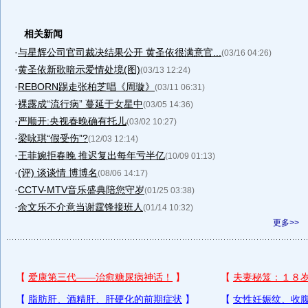
相关新闻
·
与星辉公司官司裁决结果公开 黄圣依很满意官...
(03/16 04:26)
·
黄圣依新歌暗示爱情处境(图)
(03/13 12:24)
·
REBORN踢走张柏芝唱《周璇》
(03/11 06:31)
·
裸露成“流行病” 蔓延于女星中
(03/05 14:36)
·
严顺开:央视春晚确有托儿
(03/02 10:27)
·
梁咏琪“假受伤”?
(12/03 12:14)
·
王菲婉拒春晚 推迟复出每年亏半亿
(10/09 01:13)
·
(评) 谈谈情 博博名
(08/06 14:17)
·
CCTV-MTV音乐盛典陪您守岁
(01/25 03:38)
·
余文乐不介意当谢霆锋接班人
(01/14 10:32)
更多>>