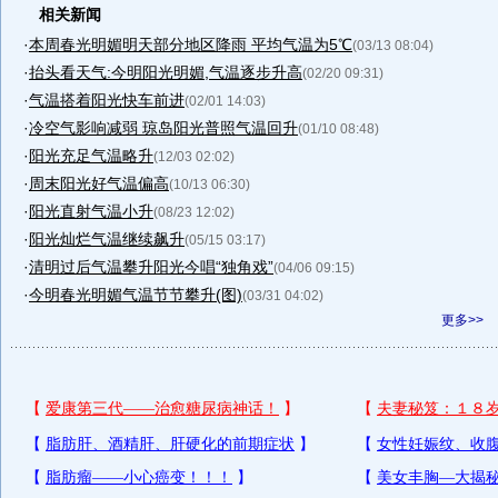
相关新闻
·
本周春光明媚明天部分地区降雨 平均气温为5℃
(03/13 08:04)
·
抬头看天气:今明阳光明媚,气温逐步升高
(02/20 09:31)
·
气温搭着阳光快车前进
(02/01 14:03)
·
冷空气影响减弱 琼岛阳光普照气温回升
(01/10 08:48)
·
阳光充足气温略升
(12/03 02:02)
·
周末阳光好气温偏高
(10/13 06:30)
·
阳光直射气温小升
(08/23 12:02)
·
阳光灿烂气温继续飙升
(05/15 03:17)
·
清明过后气温攀升阳光今唱“独角戏”
(04/06 09:15)
·
今明春光明媚气温节节攀升(图)
(03/31 04:02)
更多>>