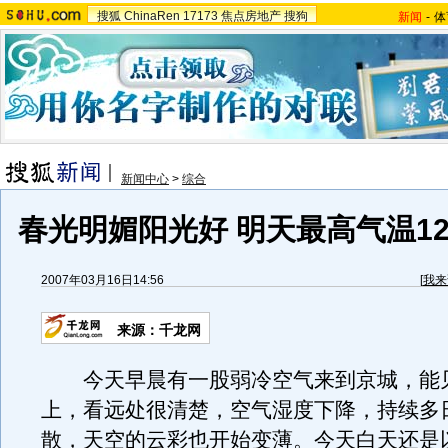
搜狐
ChinaRen
17173
焦点房地产
搜狗
新闻
-
体
新闻中心
>
综合
春光明媚阳光好 明天最高气温1
2007年03月16日14:56
[
我来
来源：千龙网
今天早晨有一股弱冷空气来到京城，能见
上，看远处很清楚，空气湿度下降，持续多
散，天空的云彩也开始变薄。今天白天还是