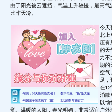
由于阳光被云遮挡，气温上升较慢，最高气
比昨天冷。
今天
北上
压有
的天
力不
朗的
空气
足，
在1
消散
以愉
觉。温暖的太阳，春光明媚，非常适宜户外