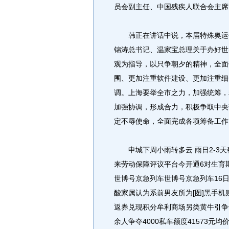
员会副主任、中国残疾人联合会主席
韩正在讲话中说，本届特殊奥运会
锦涛总书记、温家宝总理关于办好世
观为指导，以只争朝夕的精神，全面
围、更加注重软件建设、更加注重细
调。上海要举全市之力，加强统筹，
加强协调，形成合力，积极争取中央
定不辱使命，全面完成各项筹备工作
申城下周小雨转多云 雨日2-3天
来劳动保障评议平台今开通6对生育
世博号京急列车世博号京急列车16日
酸家属认为系前男友所为[图]黑手机
返券兑现积分牟利商场另类黄牛引争
余人争夺4000私车额度41573