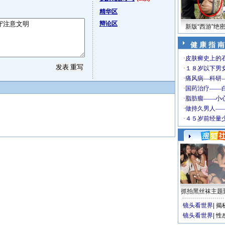
精华区
辩论区
新版“西游”绝
健 康 指 南
抓拍黑丝袜主题
镜头看世界
|
揭
镜头看世界
|
性