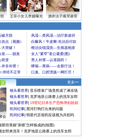
密照
王菲小女儿李嫣曝光
酒井法子痛哭谢罪
更多>>
镜头看世界
|
音乐喷泉广场竟然成了淋浴场
镜头看世界
|
克罗地亚公路赛上的洗车女郎
镜头看世界
|
19世纪日本生产恐怖孕妇娃娃
民间纪事
|
黑河打狗打出来的问题
民间纪事
|
明星代言假药应该视为共犯吗
聚会
秘那些美丽“床模”怎样炼成的(组图)
感女郎来洗车！克罗地亚公路赛上的洗车女郎