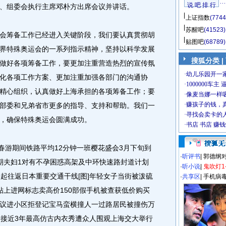
说 吧 排 行
、组委会执行主席邓朴方出席会议并讲话。
上证指数
(7744
苏醒吧
(41523)
筹备工作已经进入关键阶段，我们要认真贯彻胡
贴图吧
(68789)
界特殊奥运会的一系列指示精神，坚持以科学发展
搜狐分类
|
做好各项筹备工作，要更加注重营造热烈的宣传氛
化各项工作方案、更加注重加强各部门的沟通协
精心组织，认真做好上海承担的各项筹备工作；要
部委和兄弟省市更多的指导、支持和帮助。我们一
，确保特殊奥运会圆满成功。
春游期间铁路平均12分钟一班樱花盛会3月下旬到
·
听评书
|
郭德纲
期夫妇1对有不孕困惑高架及中环快速路封道计划
·
听小说
|
鬼吹灯1
起往返日本重要交通干线[图]年轻女子当街被泼硫
·
共享区
|
手机病
贴上进网标志卖高价150部假手机被查获低价购买
议进小区拒登记宝马蛮横撞人一过路居民被撞伤万
元均价接近3年最高仿古内衣秀遭众人围观上海交大举行