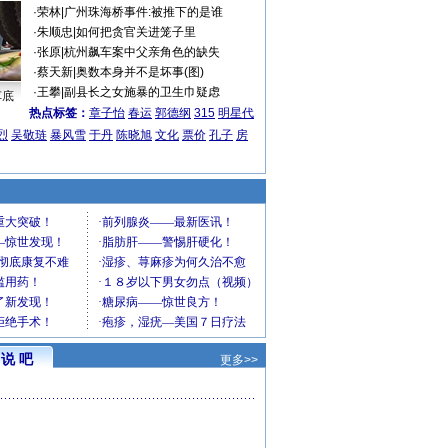
·
荣林
|
广州珠海桥事件:被推下的是谁
·
朱顺忠
|
如何把贪官关进笼子里
·
张原
|
杭州飙车案中父亲角色的缺失
·
蔡天新
|
奥数本身并不是坏事(图)
·
王攀
|
副县长之女施暴的卫生巾疑虑
车底
热点标签：
章子怡
春运
郭德纲
315
明星代
烈
吴敬琏
暴风雪
于丹
陈晓旭
文化
票价
孔子
房
说 吧
更多>>