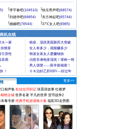
5)
李宇春吧
(104510)
快乐男声吧
(68574)
刘德华吧
(69854)
东方神起吧
(65744)
婚姻吧
(78544)
37℃女人吧
(6985)
商机在线
更多>>
对口相声集
杜拉拉升职记
张震讲故事
红楼梦
-精绝古城
世界名著
平凡的世界
货币战争2
毒杀毒专家
经典手机游游格斗集
福彩3D走势图