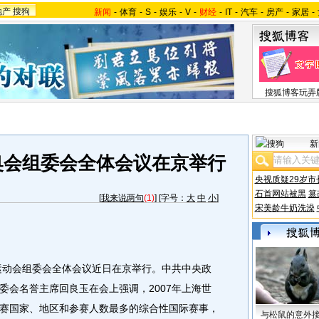
地产
搜狗
新闻
-
体育
-
S
-
娱乐
-
V
-
财经
-
IT
-
汽车
-
房产
-
家居
-
搜狐博客玩弄
新
特奥会组委会全体会议在京举行
央视质疑29岁市
石首网站被黑
篡
[
我来说两句
(1)
] [字号：
大
中
小
]
宋美龄牛奶洗澡
运动会组委会全体会议近日在京举行。中共中央政
委会名誉主席回良玉在会上强调，2007年上海世
赛国家、地区和参赛人数最多的综合性国际赛事，
与松鼠的意外