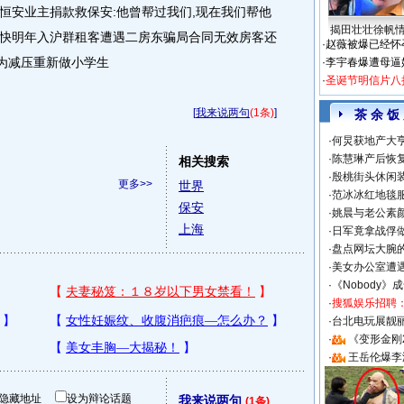
恒安业主捐款救保安:他曾帮过我们,现在我们帮他
揭田壮壮徐帆
快明年入沪群租客遭遇二房东骗局合同无效房客还
·
赵薇被爆已经怀
领为减压重新做小学生
·
李宇春爆遭母逼
·
圣诞节明信片八
[
我来说两句
(1条)
]
茶 余 饭
·
何炅获地产大亨
·
陈慧琳产后恢复
相关搜索
·
殷桃街头休闲装
更多>>
世界
·
范冰冰红地毯
保安
·
姚晨与老公素
上海
·
日军竟拿战俘
·
盘点网坛大腕
·
美女办公室遭
·
《Nobody》
·
搜狐娱乐招聘
·
台北电玩展靓丽S
·
《变形金刚
·
王岳伦爆李
隐藏地址
设为辩论话题
我来说两句
(1条)