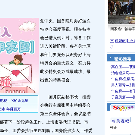
党中央、国务院对办好这次
特奥会高度重视。现在特奥
回家途中被卷
会已进入倒计时，筹备工作
言
何智丽
叶永
进入关键阶段。各有关地区
价
和部门要充分认识办好上海
精彩推荐
特奥会的重大意义，努力将
此次特奥会办成最成功、最
出色的特奥盛会。
国务院副秘书长、组委
会执行主席张勇主持组委会
第三次全体会议，会议总结
相 关 说 吧
部署下一阶段筹备工作。上海市委代理书记、市
韩正
局长、组委会执行主席刘鹏，国务院残疾人工作委