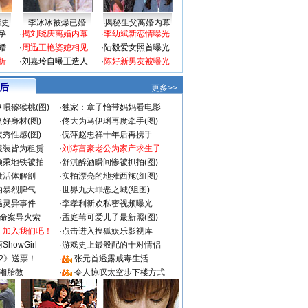
情史
李冰冰被爆已婚
揭秘生父离婚内幕
孕
·
揭刘晓庆离婚内幕
·
李幼斌新恋情曝光
婚
·
周迅王艳婆媳相见
·
陆毅爱女照首曝光
折
·
刘嘉玲自曝正造人
·
陈好新男友被曝光
 后
更多>>
喂猕猴桃(图)
·
独家：章子怡带妈妈看电影
好身材(图)
·
佟大为马伊琍再度牵手(图)
秀性感(图)
·
倪萍赵忠祥十年后再携手
服装皆为租赁
·
刘涛富豪老公为家产求生子
颜乘地铁被拍
·
舒淇醉酒瞬间惨被抓拍(图)
做活体解剖
·
实拍漂亮的地摊西施(组图)
的暴烈脾气
·
世界九大罪恶之城(组图)
遇灵异事件
·
李孝利新欢私密视频曝光
成命案导火索
·
孟庭苇可爱儿子最新照(图)
：加入我们吧！
·
点击进入搜狐娱乐影视库
howGirl
·
游戏史上最般配的十对情侣
2》送票！
·
张元首透露戒毒生活
湘胎教
·
令人惊叹太空步下楼方式