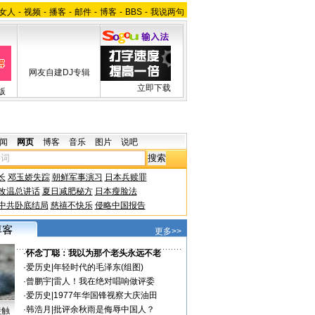
女人
-
视频
-
播客
-
邮件
-
博客
-
BBS
-
我说两句
网友自建DJ专辑
立即下载
版
闻
网页
博客
音乐
图片
说吧
长
邓玉娇失踪
朝鲜军事演习
日本兵赎罪
改温总讲话
夏日减肥秘方
日本瘦脸法
中共卧底结局
慈禧不快乐
侵略中国报告
更多>>
·
怀念丁聪：我以为那个老头永远不老
·
爱历史
|
年轻时代的毛泽东(组图)
·
曾鹏宇
|
雷人！我在绝对唱响做评委
·
爱历史
|
1977年华国锋视察大庆油田
·
韩浩月
|
批评余秋雨是侮辱中国人？
接触