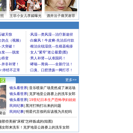
密照
王菲小女儿李嫣曝光
酒井法子痛哭谢罪
更多>>
镜头看世界
|
音乐喷泉广场竟然成了淋浴场
镜头看世界
|
克罗地亚公路赛上的洗车女郎
镜头看世界
|
19世纪日本生产恐怖孕妇娃娃
民间纪事
|
黑河打狗打出来的问题
民间纪事
|
明星代言假药应该视为共犯吗
聚会
秘那些美丽“床模”怎样炼成的(组图)
感女郎来洗车！克罗地亚公路赛上的洗车女郎