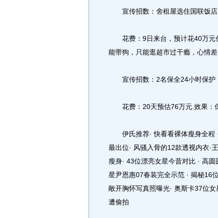
宣传招数：舍租屋选住国联饭店
花费：9日来台，预计花40万元住
能带狗，只能逛超市过干瘾，心情差
宣传招数：2名保全24小时保护
花费：20天预估76万元.效果：保全
伊氏推荐· 快看看裸体瘦身全程 · 
最出位· 风骚入骨的12款透视内衣·
瘦身· 43位漂亮女星今昔对比 · 
星尹恩惠07春装完全示范 · 揭秘16
敞开胸怀写真照曝光· 奥斯卡37位
遭偷拍