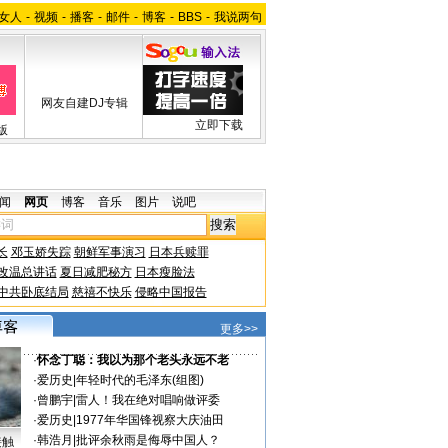
女人
-
视频
-
播客
-
邮件
-
博客
-
BBS
-
我说两句
网友自建DJ专辑
立即下载
版
闻
网页
博客
音乐
图片
说吧
长
邓玉娇失踪
朝鲜军事演习
日本兵赎罪
改温总讲话
夏日减肥秘方
日本瘦脸法
中共卧底结局
慈禧不快乐
侵略中国报告
更多>>
·
怀念丁聪：我以为那个老头永远不老
·
爱历史
|
年轻时代的毛泽东(组图)
·
曾鹏宇
|
雷人！我在绝对唱响做评委
·
爱历史
|
1977年华国锋视察大庆油田
·
韩浩月
|
批评余秋雨是侮辱中国人？
接触