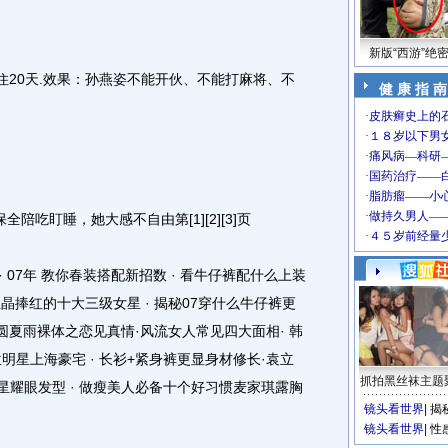
新版“西游”绝
20天.效果：孙燕姿不能开伙、不能打麻将、不
健 康 指 南
陪吃盯睡，她大感不自由第[1][2][3]页
07年 教你春装搭配新招数 · 看牛仔裤配什么上装
王晶捧红的十大三级女星 · 揭秘07穿什么牛仔裤更
高圆圆夏雨裸体之恋见真情·风流女人常见四大面相· 韩
位明星上海豪宅 · 长衫+紧身裤更显身材修长·袁立
抓拍黑丝袜主题
女星耀眼发型 · 做瘦美人必备十个好习惯麦家琪露胸
镜头看世界
|
揭
镜头看世界
|
性