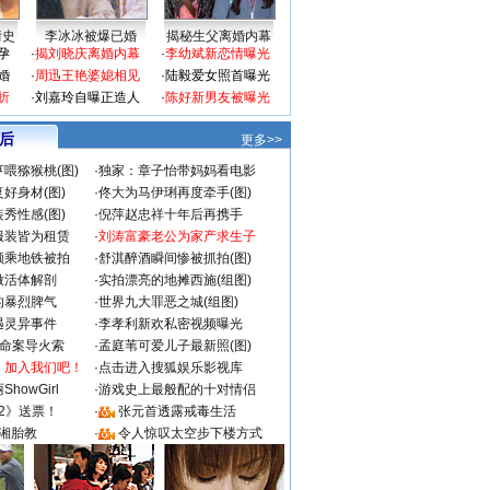
情史
李冰冰被爆已婚
揭秘生父离婚内幕
孕
·
揭刘晓庆离婚内幕
·
李幼斌新恋情曝光
婚
·
周迅王艳婆媳相见
·
陆毅爱女照首曝光
折
·
刘嘉玲自曝正造人
·
陈好新男友被曝光
 后
更多>>
喂猕猴桃(图)
·
独家：章子怡带妈妈看电影
好身材(图)
·
佟大为马伊琍再度牵手(图)
秀性感(图)
·
倪萍赵忠祥十年后再携手
服装皆为租赁
·
刘涛富豪老公为家产求生子
颜乘地铁被拍
·
舒淇醉酒瞬间惨被抓拍(图)
做活体解剖
·
实拍漂亮的地摊西施(组图)
的暴烈脾气
·
世界九大罪恶之城(组图)
遇灵异事件
·
李孝利新欢私密视频曝光
成命案导火索
·
孟庭苇可爱儿子最新照(图)
：加入我们吧！
·
点击进入搜狐娱乐影视库
howGirl
·
游戏史上最般配的十对情侣
2》送票！
·
张元首透露戒毒生活
湘胎教
·
令人惊叹太空步下楼方式