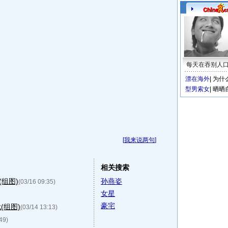
每天在吞别人
漂在海外
|
为什
型男索女
|
晒晒
[
我来说两句
]
相关搜索
组图)
孙燕姿
(03/16 09:35)
女星
豪宅
(组图)
(03/14 13:13)
49)