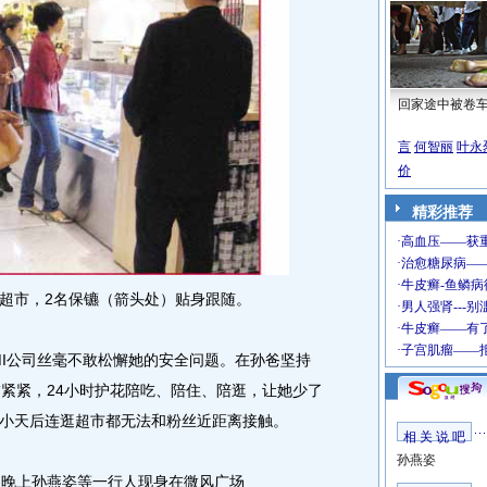
回家途中被卷
言
何智丽
叶永
价
精彩推荐
市，2名保镳（箭头处）贴身跟随。
I公司丝毫不敢松懈她的安全问题。在孙爸坚持
黏紧紧，24小时护花陪吃、陪住、陪逛，让她少了
小天后连逛超市都无法和粉丝近距离接触。
相 关 说 吧
孙燕姿
晚上孙燕姿等一行人现身在微风广场