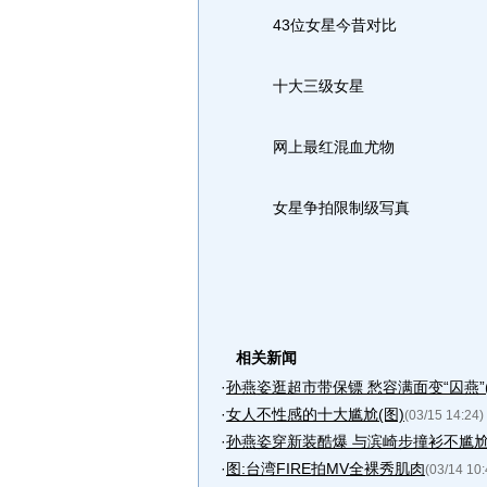
43位女星今昔对比
十大三级女星
网上最红混血尤物
女星争拍限制级写真
相关新闻
·
孙燕姿逛超市带保镖 愁容满面变“囚燕”(
·
女人不性感的十大尴尬(图)
(03/15 14:24)
·
孙燕姿穿新装酷爆 与滨崎步撞衫不尴尬
·
图:台湾FIRE拍MV全裸秀肌肉
(03/14 10: