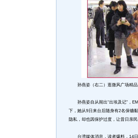
孙燕姿（右二）逛微风广场精品超
孙燕姿自从闹出“出埃及记”，EM
下，她从9日来台后随身有2名保镳
隐私，却也因保护过度，让昔日亲民
台湾媒体消息，读者爆料，14日