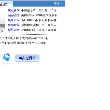
更多>>
焦点新闻
|
不要迷恋哥，哥只是一个鬼
贴贴图图
|
英媒评出2009年度搞怪发明
娱乐旮旯
|
当红明星不仅仅是名利双收
情感世界
|
后悔嫁给这样一个山西男人
型男索女
|
小糖精归来，在海边轻轻舞
口水
么出过国的人回来之后都会说中国不好
自己的旗袍照
暴雨过后天空依旧晴朗