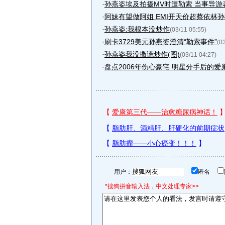
·
孙燕姿埃及拍摄MV时遭勒索 当事导游
·
阿妹有望做阿姐 EMI开天价超蔡依林孙
·
孙燕姿:我根本没炒作
(03/11 05:55)
·
刷卡3729美元孙燕姿澄清“勒索事件”
(0
·
孙燕姿我没撒谎炒作(图)
(03/11 04:27)
·
盘点2006年伤心豪宅 明星分手后的爱巢
用户：
匿名
*搜狗拼音输入法，中文处理专家>>