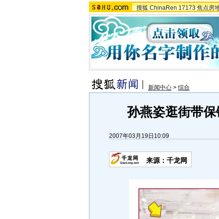
搜狐
ChinaRen
17173
焦点房
新闻中心
>
综合
孙燕姿逛街带保镳
2007年03月19日10:09
来源：千龙网