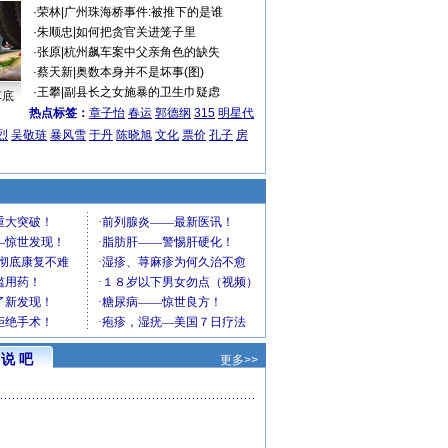
·
荣林
|
广州珠海桥事件:被推下的是谁
·
朱顺忠
|
如何把贪官关进笼子里
·
张原
|
杭州飙车案中父亲角色的缺失
·
蔡天新
|
奥数本身并不是坏事(图)
·
王攀
|
副县长之女施暴的卫生巾疑虑
车底
热点标签：
章子怡
春运
郭德纲
315
明星代
烈
吴敬琏
暴风雪
于丹
陈晓旭
文化
票价
孔子
房
说 吧
更多>>