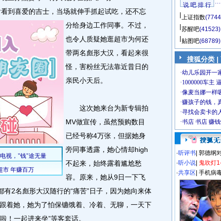
说 吧 排 行
小天后看到喜爱的吉士，当场就伸手抓起试吃，还不忘
上证指数
(7744
分给身边工作同事。
不过，
苏醒吧
(41523)
也令人质疑她逛超市为何还
贴图吧
(68789)
带两名彪形大汉，看起来很
搜狐分类
|
怪，害粉丝无法靠近昔日的
亲民小天后。
这次她来台为新专辑拍
MV做宣传，虽然预购数目
已经号称4万张，但据她身
旁同事透露，她心情却high
·
听评书
|
郭德纲
不起来，始终露着尴尬愁
·
听小说
|
鬼吹灯1
·
共享区
|
手机病
容。原来，她从9日一下飞
都有2名彪形大汉随行的“痛苦”日子，因为她向来体
跟着她，她为了怕保镳饿着、冷着、无聊，一天下
系啦！一起进来坐”等客套话。