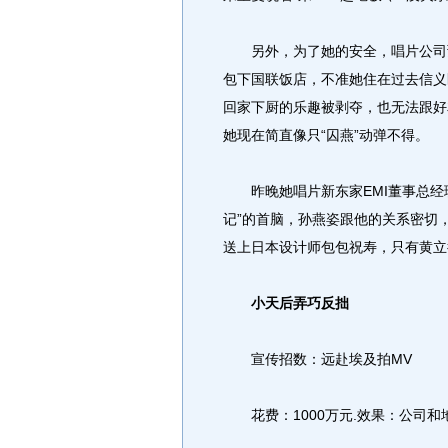
另外，为了她的安全，唱片公司预计
包下国联饭店，不准她住在过去信义
回家下厨的乐趣被剥夺，也无法跟好
她现在简直像只“囚燕”动弹不得。
昨晚她唱片新东家EMI董事总经理
记”的首脑，孙燕姿跟他的关系密切
送上日本设计师包包祝寿，只有黄立
小天后弄巧反拙
宣传招数：远赴埃及拍MV
花费：1000万元.效果：公司和