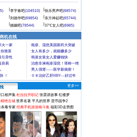
5)
李宇春吧
(104510)
快乐男声吧
(68574)
刘德华吧
(69854)
东方神起吧
(65744)
婚姻吧
(78544)
37℃女人吧
(6985)
商机在线
更多>>
对口相声集
杜拉拉升职记
张震讲故事
红楼梦
-精绝古城
世界名著
平凡的世界
货币战争2
毒杀毒专家
经典手机游游格斗集
福彩3D走势图