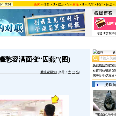
地产
搜狗
新闻
-
体育
-
S
-
娱乐
-
V
-
财经
-
IT
-
汽车
-
房产
-
家居
-
搜狐博客玩弄
新
愁容满面变“囚燕”(图)
央视质疑29岁市
石首网站被黑
篡
[
我来说两句
] [字号：
大
中
小
]
宋美龄牛奶洗澡
与松鼠的意外