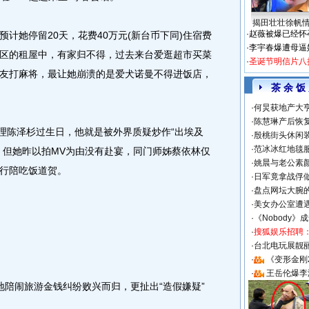
揭田壮壮徐帆
·
赵薇被爆已经怀
她停留20天，花费40万元(新台币下同)住宿费
·
李宇春爆遭母逼
区的租屋中，有家归不得，过去来台爱逛超市买菜
·
圣诞节明信片八
友打麻将，最让她崩溃的是爱犬诺曼不得进饭店，
茶 余 饭
·
何炅获地产大亨
·
陈慧琳产后恢复
陈泽杉过生日，他就是被外界质疑炒作“出埃及
·
殷桃街头休闲装
·
范冰冰红地毯
，但她昨以拍MV为由没有赴宴，同门师姊蔡依林仅
·
姚晨与老公素
行陪吃饭道贺。
·
日军竟拿战俘
·
盘点网坛大腕
·
美女办公室遭
·
《Nobody》
·
搜狐娱乐招聘
·
台北电玩展靓丽S
·
《变形金刚
·
王岳伦爆李
地陪闹旅游金钱纠纷败兴而归，更扯出“造假嫌疑”