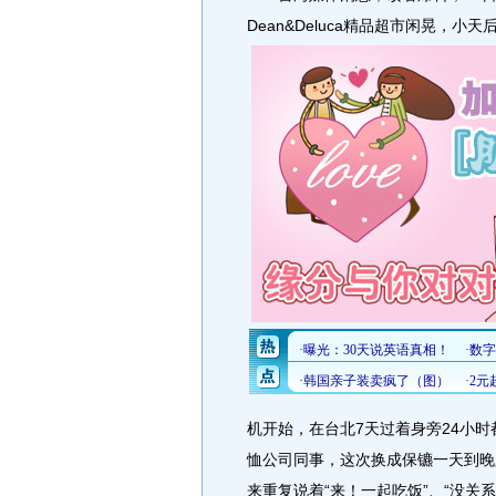
Dean&Deluca精品超市闲晃，
机开始，在台北7天过着身旁24小时
恤公司同事，这次换成保镳一天到晚
来重复说着“来！一起吃饭”、“没关