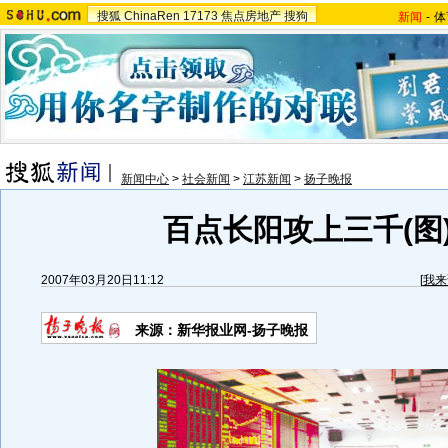
搜狐
ChinaRen
17173
焦点房地产
搜狗
新闻
-
体
新闻中心
>
社会新闻
>
江苏新闻
>
扬子晚报
百点长阳攻上三千(图
2007年03月20日11:12
[
我来
来源：新华报业网-扬子晚报