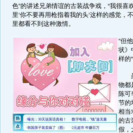
色”的讲述兄弟情谊的古装战争戏，“我很喜
里‘你不要再用枪指着我的头’这样的感觉，
里都看不到这种激情。
”但
状》
样的
虽
物都
陈可
节的
相当
的古
假，