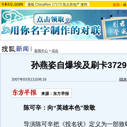
搜狐
ChinaRen
17173
焦点房地产
搜狗
新闻
-
体
新闻中心
>
综合
孙燕姿自爆埃及刷卡372
2007年03月21日06:16
[
我来
来源：东方早报
陈可辛：向“英雄本色”致敬
导演陈可辛把《投名状》定义为一部致敬