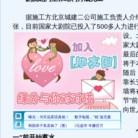
据施工方北京城建二公司施工负责人介
张，目前国家大剧院已投入了500多人力进
设。
家大
最后
将于
随后
靠长
墙将
节”
向世
一”前开始蓄水