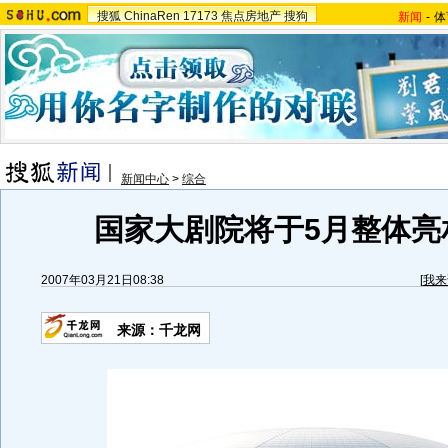
搜狐
ChinaRen
17173
焦点房地产
搜狗
新闻
-
体
新闻中心
>
综合
国家大剧院将于5月整体亮相
2007年03月21日08:38
[
我来
来源：千龙网