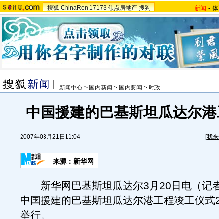
搜狐
ChinaRen
17173
焦点房地产
搜狗
新闻
-
体
新闻中心
>
国内新闻
>
国内要闻
>
时政
中国援建的巴基斯坦瓜达尔港
2007年03月21日11:04
[
我来
来源：新华网
新华网巴基斯坦瓜达尔3月20日电（记
中国援建的巴基斯坦瓜达尔港工程竣工仪式2
举行。